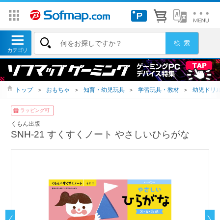
トップ
＞
おもちゃ
＞
知育・幼児玩具
＞
学習玩具・教材
＞
幼児ドリ
ラッピング可
くもん出版
SNH-21 すくすくノート やさしいひらがな