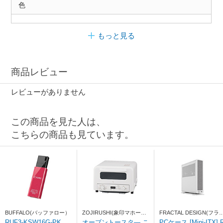
色
もっと見る
商品レビュー
レビューがありません
この商品を見た人は、
こちらの商品も見ています。
BUFFALO(バッファロー）
ZOJIRUSHI(象印マホービ
FRACTAL DESIGN(フラ
ン)
タルデザイン)
RUF3-KSW16G-PK
オーブントースタ― こ
PCケース [Mini-ITX] R