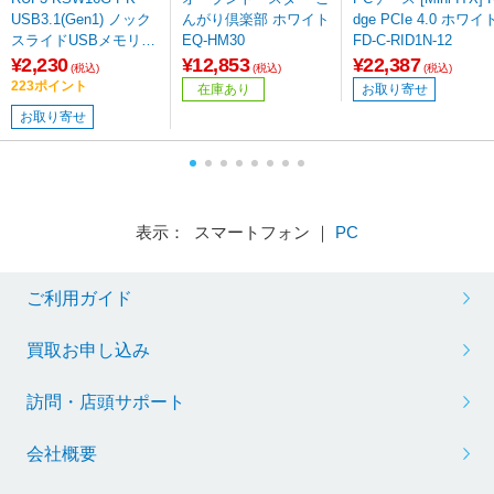
USB3.1(Gen1) ノック
んがり倶楽部 ホワイト
dge PCIe 4.0 ホワイ
スライドUSBメモリ [1
EQ-HM30
FD-C-RID1N-12
6GB・ピンク]
¥2,230
¥12,853
¥22,387
(税込)
(税込)
(税込)
223ポイント
在庫あり
お取り寄せ
お取り寄せ
表示： スマートフォン ｜
PC
ご利用ガイド
買取お申し込み
訪問・店頭サポート
会社概要