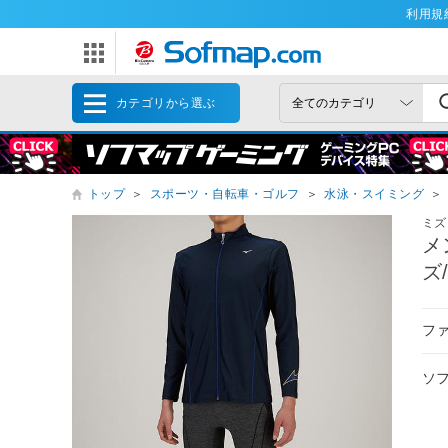
利用規
カテゴリから選ぶ
トップ
＞
スポーツ・自転車・ゴルフ
＞
水泳・スイミング
＞
ミズ
メ
ズ
フ
ソ