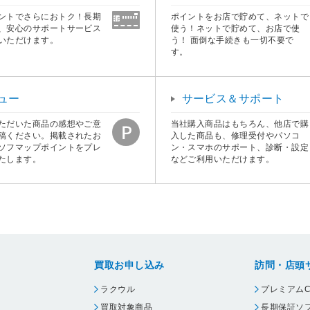
ントでさらにおトク！長期
ポイントをお店で貯めて、ネットで
、安心のサポートサービス
使う！ネットで貯めて、お店で使
いただけます。
う！ 面倒な手続きも一切不要で
す。
ュー
サービス＆サポート
ただいた商品の感想やご意
当社購入商品はもちろん、他店で購
稿ください。掲載されたお
入した商品も、修理受付やパソコ
ソフマップポイントをプレ
ン・スマホのサポート、診断・設定
たします。
などご利用いただけます。
買取お申し込み
訪問・店頭
ラクウル
プレミアムC
買取対象商品
長期保証ソ