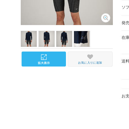
ソ
発
在
送
お気に入りに追加
お