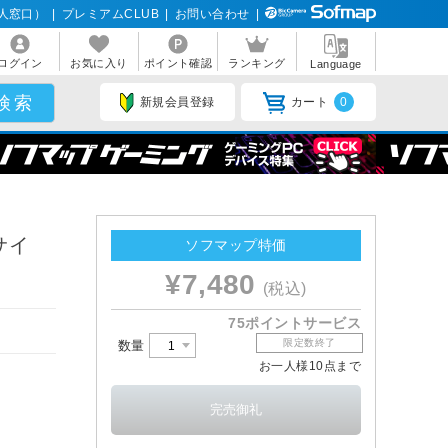
人窓口）
|
プレミアムCLUB
|
お問い合わせ
|
ログイン
お気に入り
ポイント確認
ランキング
Language
新規会員登録
カート
0
サイ
ソフマップ特価
¥7,480
(税込)
75ポイントサービス
限定数終了
数量
お一人様10点まで