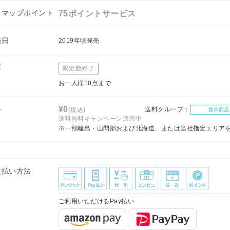
フマップポイント
75ポイントサービス
売日
2019年頃発売
庫
限定数終了
お一人様10点まで
料
¥0
送料グループ：
(税込)
通常商品
送料無料キャンペーン適用中
※一部離島・山間部および北海道、または当社指定エリア
支払い方法
ご利用いただけるPay払い