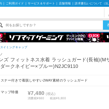
約
|
ご利用ガイド
|
サービス＆サポート
|
店舗情報
|
請求書払いについて（法
スイミングキャップ
ノ
ンズ フィットネス水着 ラッシュガード(長袖)(M
/ダークネイビー×ブルー)N2JC9110
ァスナー付きで着脱しやすい2WAY素材のラッシュガード
フマップ特価
¥7,480
(税込)
消費税¥680
税抜¥6,800