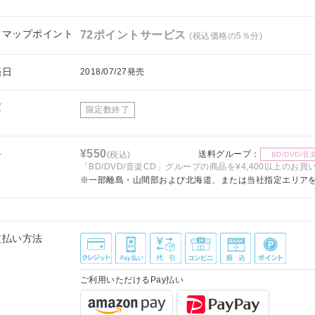
フマップポイント
72ポイントサービス
(税込価格の5％分)
売日
2018/07/27発売
庫
限定数終了
料
¥550
送料グループ：
(税込)
BD/DVD/音
「BD/DVD/音楽CD」グループの商品を¥4,400以上のお
※一部離島・山間部および北海道、または当社指定エリア
支払い方法
ご利用いただけるPay払い