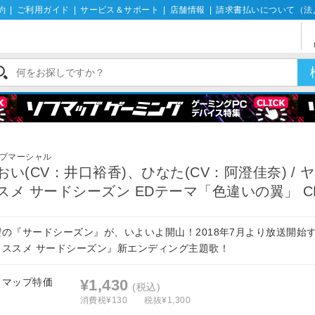
約
|
ご利用ガイド
|
サービス＆サポート
|
店舗情報
|
請求書払いについて（法
）
プマーシャル
おい(CV：井口裕香)、ひなた(CV：阿澄佳奈) / 
スメ サードシーズン EDテーマ「色違いの翼」 C
望の『サードシーズン』が、いよいよ開山！2018年7月より放送開始
ノススメ サードシーズン』新エンディング主題歌！
フマップ特価
¥1,430
(税込)
消費税¥130
税抜¥1,300