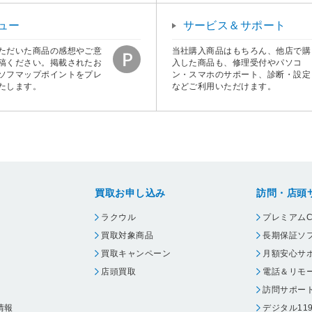
ュー
サービス＆サポート
ただいた商品の感想やご意
当社購入商品はもちろん、他店で購
稿ください。掲載されたお
入した商品も、修理受付やパソコ
ソフマップポイントをプレ
ン・スマホのサポート、診断・設定
たします。
などご利用いただけます。
買取お申し込み
訪問・店頭
ラクウル
プレミアムC
買取対象商品
長期保証ソ
買取キャンペーン
月額安心サ
店頭買取
電話＆リモ
訪問サポー
情報
デジタル11