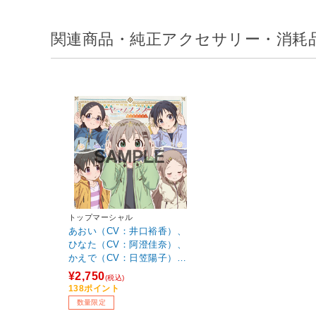
関連商品・純正アクセサリー・消耗
トップマーシャル
あおい（CV：井口裕香）、
ひなた（CV：阿澄佳奈）、
かえで（CV：日笠陽子）、
ここな（CV：小倉唯）、ほ
¥2,750
(税込)
のか（CV：東山奈央）/ TV
138ポイント
アニメ「ヤマノススメ サー
数量限定
ドシーズン」キャラクター