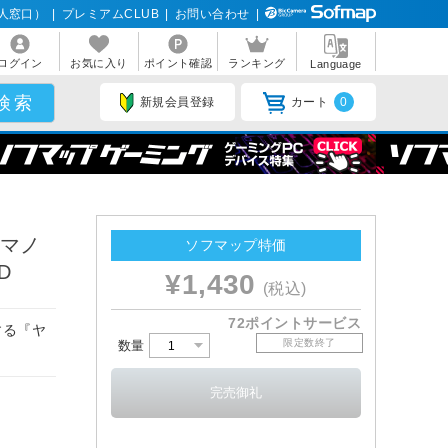
人窓口）
|
プレミアムCLUB
|
お問い合わせ
|
ログイン
お気に入り
ポイント確認
ランキング
Language
新規会員登録
カート
0
ヤマノ
ソフマップ特価
D
¥1,430
(税込)
72ポイントサービス
する『ヤ
限定数終了
数量