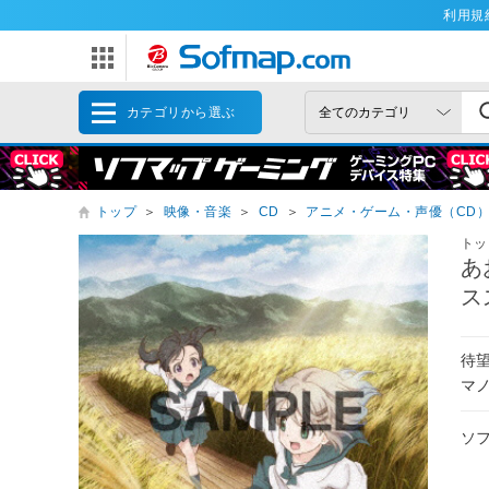
利用規
カテゴリから選ぶ
トップ
＞
映像・音楽
＞
CD
＞
アニメ・ゲーム・声優（CD
トッ
あ
ス
待
マ
ソ