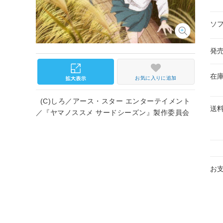
ソ
発
在
お気に入りに追加
(C)しろ／アース・スター エンターテイメント
送
／『ヤマノススメ サードシーズン』製作委員会
お