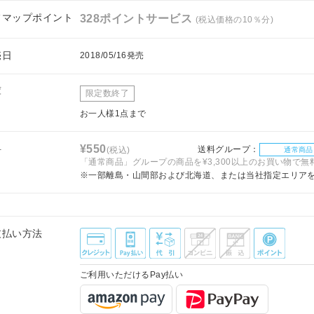
フマップポイント
328ポイントサービス
(税込価格の10％分)
売日
2018/05/16発売
庫
限定数終了
お一人様1点まで
料
¥550
送料グループ：
(税込)
通常商品
「通常商品」グループの商品を¥3,300以上のお買い物で無
※一部離島・山間部および北海道、または当社指定エリア
支払い方法
ご利用いただけるPay払い