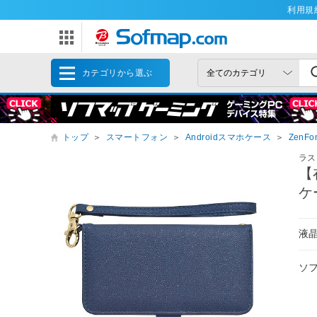
利用規
カテゴリから選ぶ
トップ
＞
スマートフォン
＞
Androidスマホケース
＞
ZenF
ラス
【在
ケ
液
ソ