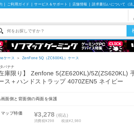
約
|
ご利用ガイド
|
サービス＆サポート
|
店舗情報
|
請求書払いについて（法
oneケース
＞
ZenFone 5Q（ZC600KL）ケース
タバナナ
庫限り】 Zenfone 5(ZE620KL)/5Z(ZS620KL)
ース＋ハンドストラップ 4070ZEN5 ネイビー
晶画面側と背面側の両面を保護
フマップ特価
¥3,278
(税込)
消費税¥298
税抜¥2,980