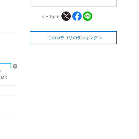
シェアする
このカテゴリのランキング >
料
を除く