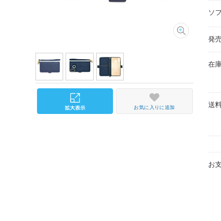
ソ
発
在
送
お気に入りに追加
お