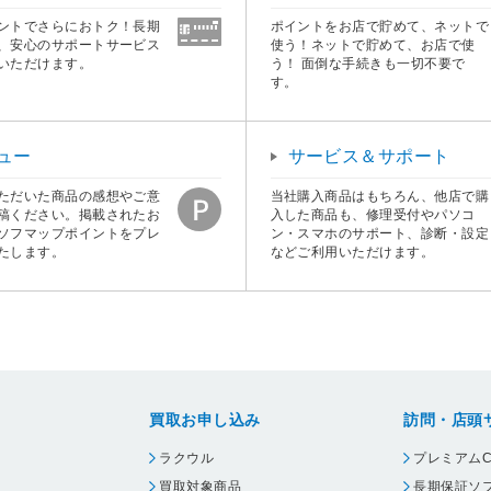
ントでさらにおトク！長期
ポイントをお店で貯めて、ネットで
、安心のサポートサービス
使う！ネットで貯めて、お店で使
いただけます。
う！ 面倒な手続きも一切不要で
す。
ュー
サービス＆サポート
ただいた商品の感想やご意
当社購入商品はもちろん、他店で購
稿ください。掲載されたお
入した商品も、修理受付やパソコ
ソフマップポイントをプレ
ン・スマホのサポート、診断・設定
たします。
などご利用いただけます。
買取お申し込み
訪問・店頭
ラクウル
プレミアムC
買取対象商品
長期保証ソ