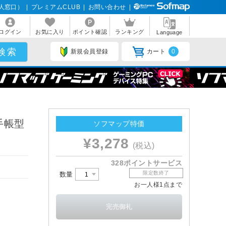
人窓口）
|
プレミアムCLUB
|
お問い合わせ
|
ログイン
お気に入り
ポイント確認
ランキング
Language
新規会員登録
カート
0
 手帳型
ソフマップ特価
¥3,278
(税込)
328ポイントサービス
限定数終了
数量
お一人様1点まで