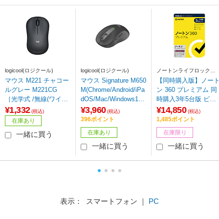
logicool(ロジクール)
logicool(ロジクール)
ノートンライフロック
Norton Lifelock
マウス M221 チャコー
マウス Signature M650
【同時購入版】ノー
ルグレー M221CG
M(Chrome/Android/iPa
ン 360 プレミアム 同
［光学式 /無線(ワイヤ
dOS/Mac/Windows11
時購入3年5台版 ビッ
レス) /3ボタン /USB］
対応) グラファイト M6
クカメラグループ専
¥1,332
¥3,960
¥14,850
(税込)
(税込)
(税込)
50MGR ［光学式 /無線
［Win・Mac・Androi
396ポイント
1,485ポイント
在庫あり
(ワイヤレス) /5ボタン
d・iOS用］
在庫あり
在庫限り
一緒に買う
/Bluetooth・USB］
一緒に買う
一緒に買う
表示： スマートフォン ｜
PC