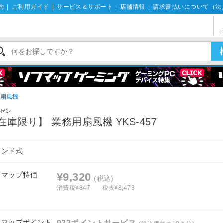
約
|
ご利用ガイド
|
サービス＆サポート
|
店舗情報
|
請求書払いについて（法
用扇風機
ゼン
在庫限り】 業務用扇風機 YKS-457
タンド式
フマップ特価
¥9,320
(税込)
消費税¥847
税抜¥8,473
フマップポイント
932ポイントサービス