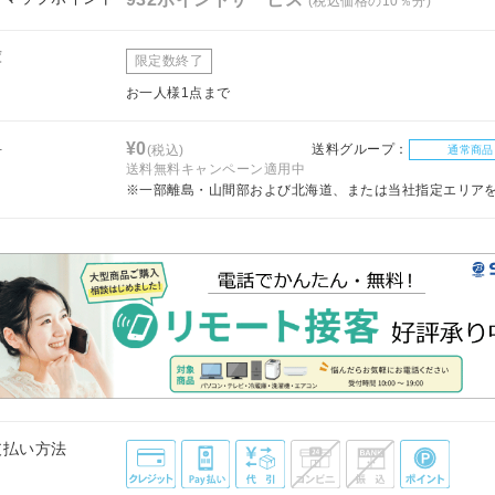
(税込価格の10％分)
庫
限定数終了
お一人様1点まで
料
¥0
送料グループ：
(税込)
通常商品
送料無料キャンペーン適用中
※一部離島・山間部および北海道、または当社指定エリア
支払い方法