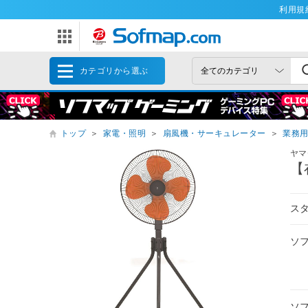
利用規
カテゴリから選ぶ
トップ
＞
家電・照明
＞
扇風機・サーキュレーター
＞
業務
ヤマ
【
ス
ソ
ソ