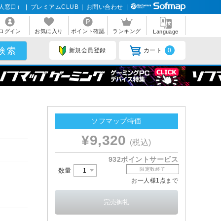
人窓口）
|
プレミアムCLUB
|
お問い合わせ
|
ログイン
お気に入り
ポイント確認
ランキング
Language
新規会員登録
カート
0
ソフマップ特価
¥9,320
(税込)
932ポイントサービス
限定数終了
数量
お一人様1点まで