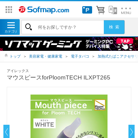
トップ
＞
美容家電・健康家電
＞
電子タバコ
＞
加熱式たばこアクセサ
アイレックス
マウスピースforPloomTECH ILXPT265