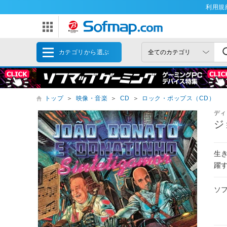
利用規
カテゴリから選ぶ
トップ
＞
映像・音楽
＞
CD
＞
ロック・ポップス（CD）
ディ
ジ
生
躍
ソ