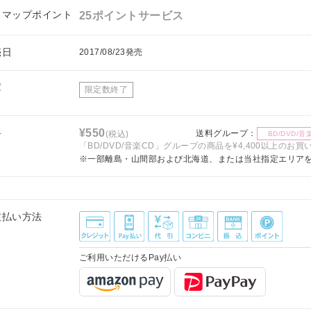
フマップポイント
25ポイントサービス
売日
2017/08/23発売
庫
限定数終了
料
¥550
送料グループ：
(税込)
BD/DVD/音
「BD/DVD/音楽CD」グループの商品を¥4,400以上のお
※一部離島・山間部および北海道、または当社指定エリア
支払い方法
ご利用いただけるPay払い