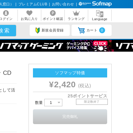
人窓口）
|
プレミアムCLUB
|
お問い合わせ
|
ログイン
お気に入り
ポイント確認
ランキング
Language
新規会員登録
カート
0
 CD
ソフマップ特価
¥2,420
(税込)
として活
25ポイントサービス
限定数終了
数量