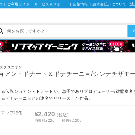
約
|
ご利用ガイド
|
サービス＆サポート
|
店舗情報
|
請求書払いについて（法
スクユニオン
ョアン・ドナート＆ドナチーニョ/シンテチザモー
きる伝説ジョアン・ドナートが、息子でありプロデューサー/鍵盤奏者
するドナチーニョとの連名でリリースした作品。
フマップ特価
¥2,420
(税込)
消費税¥220
税抜¥2,200