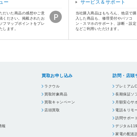
ュー
サービス＆サポート
ただいた商品の感想やご意
当社購入商品はもちろん、他店で購
稿ください。掲載されたお
入した商品も、修理受付やパソコ
ソフマップポイントをプレ
ン・スマホのサポート、診断・設定
たします。
などご利用いただけます。
買取お申し込み
訪問・店頭
ラクウル
プレミアムC
買取対象商品
長期保証ソ
買取キャンペーン
月額安心サ
店頭買取
電話＆リモ
訪問サポー
情報
デジタル11
家電の配送