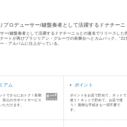
りプロデューサー/鍵盤奏者として活躍するドナチーニ
サー/鍵盤奏者として活躍するドナチーニョとの連名でリリースした
ートが再びブラジリアン・グルーヴの表舞台へとカムバック。“21世
ギー・アルバムに仕上がっている。
ミアム
ポイント
ントでさらにおトク！長期
ポイントをお店で貯めて、ネットで
、安心のサポートサービス
使う！ネットで貯めて、お店で使
いただけます。
う！ 面倒な手続きも一切不要で
す。