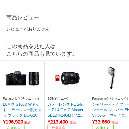
商品レビュー
レビューがありません
この商品を見た人は、
こちらの商品も見ています。
Panasonic(パナソニック)
SONY(ソニー)
Panasonic(パナソニック)
LUMIX G100D Wキッ
カメラレンズ FE 24m
シャワーヘッド ファ
ト ミラーレス一眼カメ
m F1.4 GM G Master
ンベール シルバー EH
ラ ブラック DC-G100
SEL24F14GM [ソニー
SH50-S ［マイクロバ
DW-K ［ズームレンズ
E /単焦点レンズ]
ブル機能］
¥106,920
¥213,400
¥33,660
(税込)
(税込)
(税込)
+ズームレンズ］
在庫あり
数量限定
在庫あり