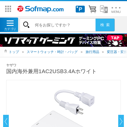
トップ
＞
スマートウォッチ・時計・バッグ
＞
旅行用品
＞
変圧器・変
ヤザワ
国内海外兼用1AC2USB3.4Aホワイト