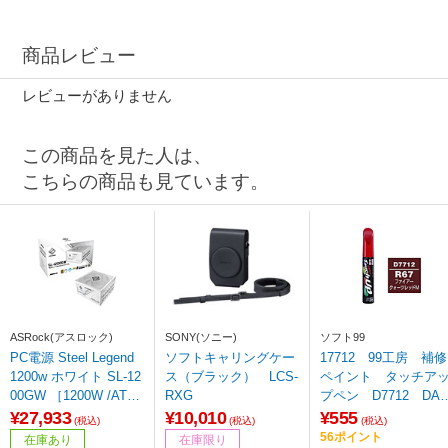
商品レビュー
レビューがありません
この商品を見た人は、
こちらの商品も見ています。
ASRock(アスロック)
SONY(ソニー)
ソフト99
PC電源 Steel Legend
ソフトキャリングケー
17712 99工房 補修
1200w ホワイト SL-12
ス（ブラック） LCS-
ペイント タッチア
00GW ［1200W /ATX /
RXG
プペン D7712 DAI
Cybenetics Platinum /
ATSU（ダイハツ） 
¥27,933
¥10,010
¥555
(税込)
(税込)
(税込)
80PLUS Gold］
67 ファイアークォ
56ポイント
在庫あり
在庫限り