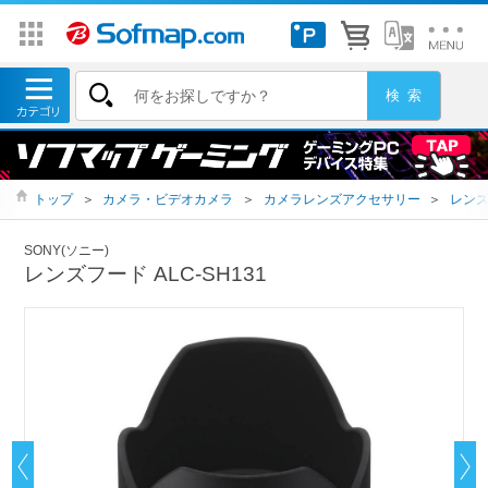
トップ
＞
カメラ・ビデオカメラ
＞
カメラレンズアクセサリー
＞
レン
SONY(ソニー)
レンズフード ALC-SH131