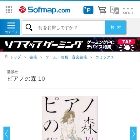
トップ
＞
書籍
＞
ゲーム・映画・音楽書籍
＞
コミックス
講談社
ピアノの森 10