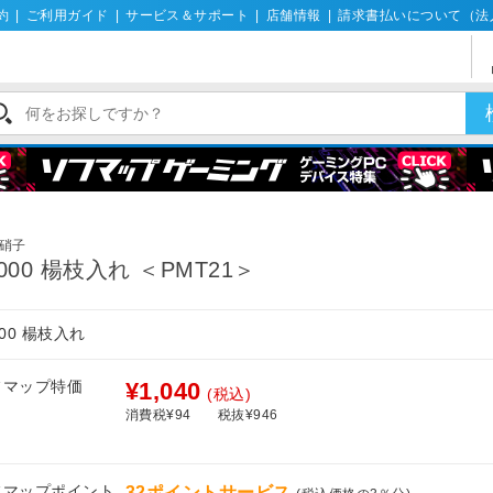
約
|
ご利用ガイド
|
サービス＆サポート
|
店舗情報
|
請求書払いについて（法
硝子
1000 楊枝入れ ＜PMT21＞
000 楊枝入れ
フマップ特価
¥1,040
(税込)
消費税¥94
税抜¥946
フマップポイント
32ポイントサービス