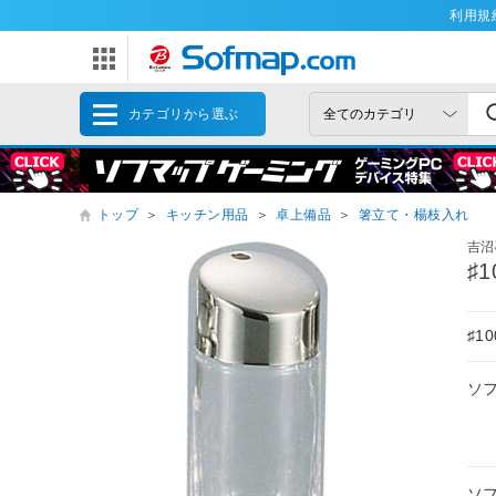
利用規
カテゴリから選ぶ
トップ
＞
キッチン用品
＞
卓上備品
＞
箸立て・楊枝入れ
吉沼
♯
♯1
ソ
ソ