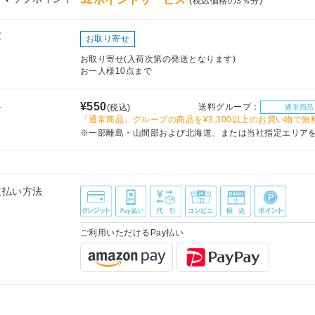
(税込価格の3％分)
庫
お取り寄せ
お取り寄せ(入荷次第の発送となります)
お一人様10点まで
料
¥550
送料グループ：
(税込)
通常商品
「通常商品」グループの商品を¥3,300以上のお買い物で無
※一部離島・山間部および北海道、または当社指定エリア
支払い方法
ご利用いただけるPay払い