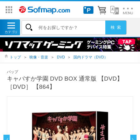
トップ
＞
映像・音楽
＞
DVD
＞
国内ドラマ（DVD）
バップ
キャバすか学園 DVD BOX 通常版 【DVD】
［DVD］ 【864】