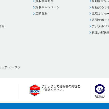
買取対象商品
長期保証ソ
買取キャンペーン
月額安心サ
店頭買取
電話＆リモ
訪問サポー
情報
デジタル11
家電の配送
ウェア エーワン