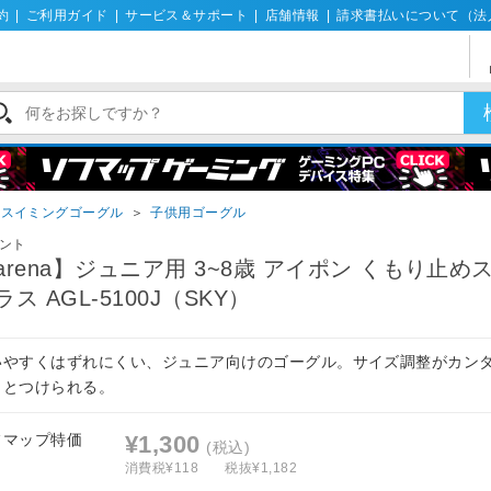
約
|
ご利用ガイド
|
サービス＆サポート
|
店舗情報
|
請求書払いについて（法
スイミングゴーグル
＞
子供用ゴーグル
ント
arena】ジュニア用 3~8歳 アイポン くもり止め
ラス AGL-5100J（SKY）
いやすくはずれにくい、ジュニア向けのゴーグル。サイズ調整がカンタ
！とつけられる。
フマップ特価
¥1,300
(税込)
消費税¥118
税抜¥1,182