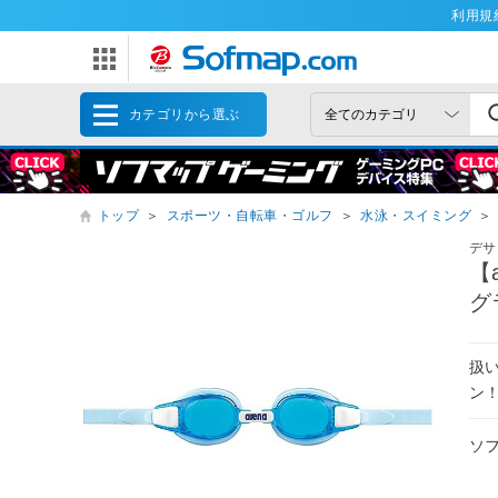
利用規
カテゴリから選ぶ
トップ
＞
スポーツ・自転車・ゴルフ
＞
水泳・スイミング
＞
デサ
【
グ
扱
ン
ソ