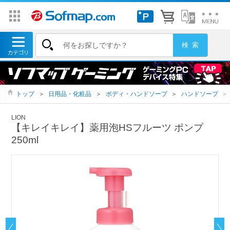
トップ
＞
日用品・化粧品
＞
ボディ・ハンドソープ
＞
ハンドソープ
＞
LION
【キレイキレイ】薬用泡HSフルーツ ポンプ
250ml