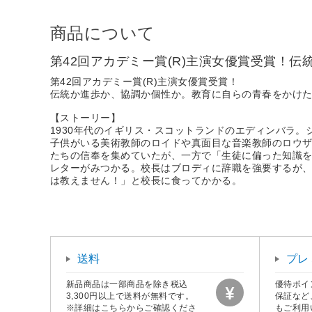
商品について
第42回アカデミー賞(R)主演女優賞受賞！
第42回アカデミー賞(R)主演女優賞受賞！
伝統か進歩か、協調か個性か。教育に自らの青春をかけ
【ストーリー】
1930年代のイギリス・スコットランドのエディンバラ
子供がいる美術教師のロイドや真面目な音楽教師のロウ
たちの信奉を集めていたが、一方で「生徒に偏った知識
レターがみつかる。校長はブロディに辞職を強要するが
は教えません！」と校長に食ってかかる。
送料
プレ
新品商品は一部商品を除き税込
優待ポイ
3,300円以上で送料が無料です。
保証など
※詳細はこちらからご確認くださ
もご利用