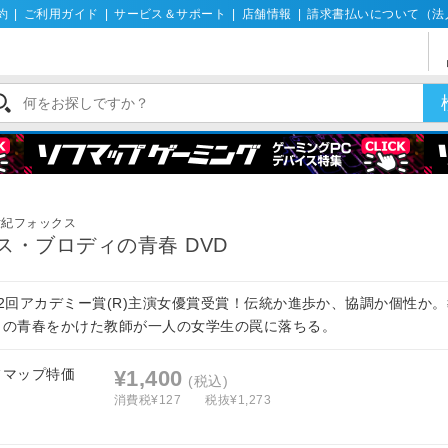
約
|
ご利用ガイド
|
サービス＆サポート
|
店舗情報
|
請求書払いについて（法
世紀フォックス
ス・ブロディの青春 DVD
42回アカデミー賞(R)主演女優賞受賞！伝統か進歩か、協調か個性か
らの青春をかけた教師が一人の女学生の罠に落ちる。
フマップ特価
¥1,400
(税込)
消費税¥127
税抜¥1,273