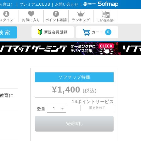
人窓口）
|
プレミアムCLUB
|
お問い合わせ
|
ログイン
お気に入り
ポイント確認
ランキング
Language
新規会員登録
カート
0
ソフマップ特価
¥1,400
(税込)
。教育に
14ポイントサービス
限定数終了
数量