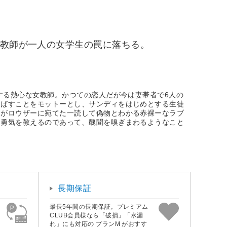
た教師が一人の女学生の罠に落ちる。
する熱心な女教師。かつての恋人だが今は妻帯者で6人の
伸ばすことをモットーとし、サンディをはじめとする生徒
ィがロウザーに宛てた一読して偽物とわかる赤裸ーなラブ
と勇気を教えるのであって、醜聞を嗅ぎまわるようなこと
長期保証
最長5年間の長期保証。プレミアム
CLUB会員様なら「破損」「水漏
れ」にも対応の プランM がおすす