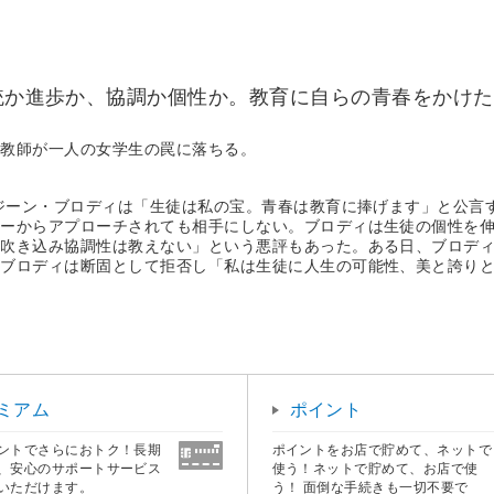
伝統か進歩か、協調か個性か。教育に自らの青春をかけ
た教師が一人の女学生の罠に落ちる。
。ジーン・ブロディは「生徒は私の宝。青春は教育に捧げます」と公言
ザーからアプローチされても相手にしない。ブロディは生徒の個性を
を吹き込み協調性は教えない」という悪評もあった。ある日、ブロデ
、ブロディは断固として拒否し「私は生徒に人生の可能性、美と誇り
ミアム
ポイント
ントでさらにおトク！長期
ポイントをお店で貯めて、ネットで
、安心のサポートサービス
使う！ネットで貯めて、お店で使
いただけます。
う！ 面倒な手続きも一切不要で