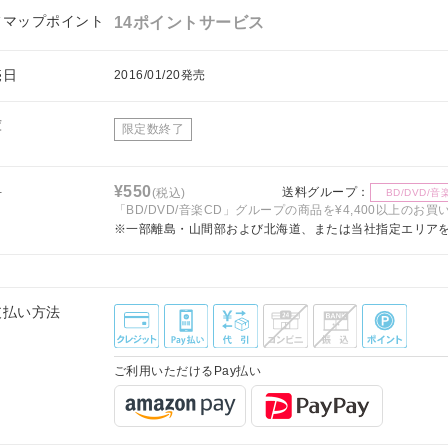
フマップポイント
14ポイントサービス
売日
2016/01/20発売
庫
限定数終了
料
¥550
送料グループ：
(税込)
BD/DVD/音
「BD/DVD/音楽CD」グループの商品を¥4,400以上のお
※一部離島・山間部および北海道、または当社指定エリア
支払い方法
ご利用いただけるPay払い