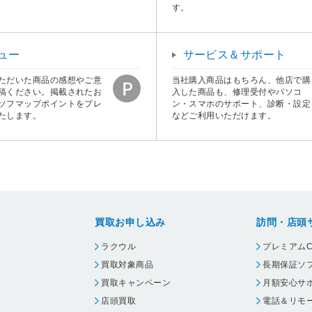
す。
ュー
サービス＆サポート
ただいた商品の感想やご意
当社購入商品はもちろん、他店で購
稿ください。掲載されたお
入した商品も、修理受付やパソコ
ソフマップポイントをプレ
ン・スマホのサポート、診断・設定
たします。
などご利用いただけます。
買取お申し込み
訪問・店頭
ラクウル
プレミアムC
買取対象商品
長期保証ソ
買取キャンペーン
月額安心サ
店頭買取
電話＆リモ