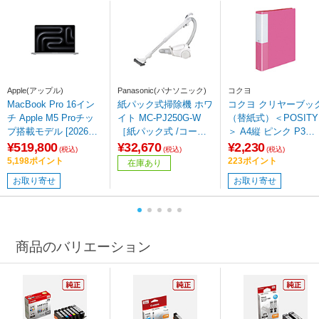
Apple(アップル)
Panasonic(パナソニック)
コクヨ
MacBook Pro 16イン
紙パック式掃除機 ホワ
コクヨ クリヤーブッ
チ Apple M5 Proチッ
イト MC-PJ250G-W
（替紙式）＜POSITY
プ搭載モデル [2026年
［紙パック式 /コード
＞ A4縦 ピンク P3ラ
春モデル/SSD 1TB/メ
式］
－L740NP 61358201
¥519,800
¥32,670
¥2,230
(税込)
(税込)
(税込)
モリ24GB/18コアCPU
5,198ポイント
223ポイント
在庫あり
と20コアGPU] シルバ
お取り寄せ
お取り寄せ
ー MGE44J/A
商品のバリエーション