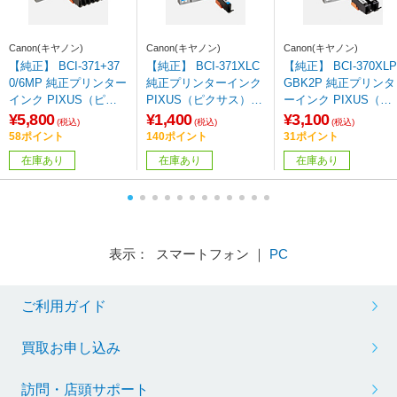
Canon(キヤノン)
Canon(キヤノン)
Canon(キヤノン)
【純正】 BCI-371+37
【純正】 BCI-371XLC
【純正】 BCI-370XLP
0/6MP 純正プリンター
純正プリンターインク
GBK2P 純正プリンタ
インク PIXUS（ピク
PIXUS（ピクサス）
ーインク PIXUS（ピ
サス） 6色マルチパッ
シアン（大容量）
クサス） ブラック（
¥5,800
¥1,400
¥3,100
(税込)
(税込)
(税込)
ク
容量）
58ポイント
140ポイント
31ポイント
在庫あり
在庫あり
在庫あり
表示： スマートフォン ｜
PC
ご利用ガイド
買取お申し込み
訪問・店頭サポート