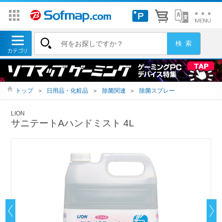
トップ
＞
日用品・化粧品
＞
除菌関連
＞
除菌スプレー
LION
サニテートAハンドミスト 4L