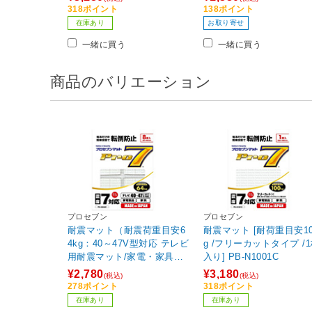
リジナル】
318ポイント
138ポイント
在庫あり
お取り寄せ
一緒に買う
一緒に買う
商品のバリエーション
プロセブン
プロセブン
耐震マット（耐震荷重目安6
耐震マット [耐荷重目安10
4kg：40～47V型対応 テレビ
g /フリーカットタイプ /
用耐震マット/家電・家具対
入り] PB-N1001C
応/8枚入り) PB-N2048C
¥2,780
¥3,180
(税込)
(税込)
【ビックカメラグループオ
278ポイント
318ポイント
リジナル】
在庫あり
在庫あり