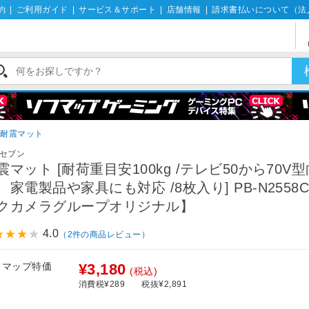
約
|
ご利用ガイド
|
サービス＆サポート
|
店舗情報
|
請求書払いについて（法
耐震マット
セブン
震マット [耐荷重目安100kg /テレビ50から70V
、家電製品や家具にも対応 /8枚入り] PB-N2558
クカメラグループオリジナル】
4.0
（2件の商品レビュー）
フマップ特価
¥3,180
(税込)
消費税¥289
税抜¥2,891