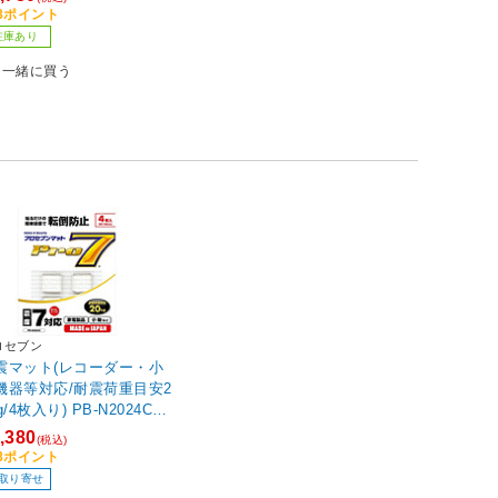
ビックカメラグループオ
78ポイント
ジナル】
在庫あり
一緒に買う
ロセブン
震マット(レコーダー・小
機器等対応/耐震荷重目安2
g/4枚入り) PB-N2024C
ビックカメラグループオ
,380
(税込)
ジナル】
38ポイント
取り寄せ