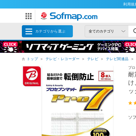
利用規
カテゴリから選ぶ
トップ
＞
テレビ・レコーダー
＞
テレビ
＞
テレビ関連品
＞
プロ
耐
け
ッ
ソ