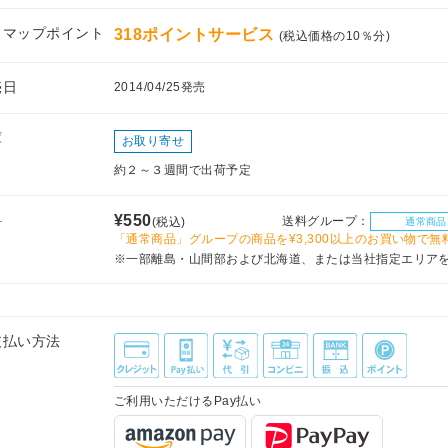
フマップポイント
318ポイントサービス
(税込価格の10％分)
売日
2014/04/25発売
庫
お取り寄せ
約２～３週間で出荷予定
料
¥550
送料グループ：
(税込)
通常商品
「通常商品」グループの商品を¥3,300以上のお買い物で無
※一部離島・山間部および北海道、または当社指定エリア
支払い方法
ご利用いただけるPay払い