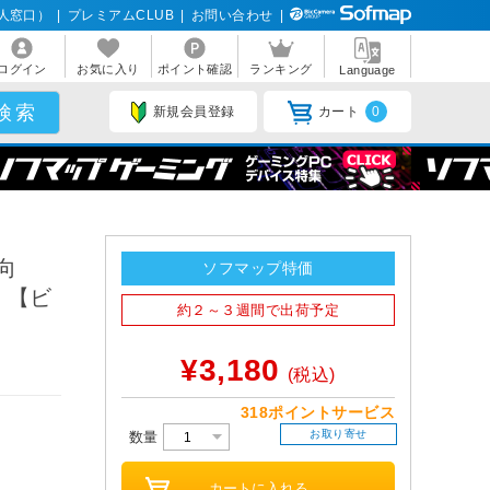
人窓口）
|
プレミアムCLUB
|
お問い合わせ
|
ログイン
お気に入り
ポイント確認
ランキング
Language
新規会員登録
カート
0
型向
ソフマップ特価
C 【ビ
約２～３週間で出荷予定
¥3,180
(税込)
318ポイントサービス
お取り寄せ
数量