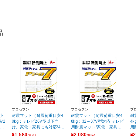
品
プロセブン
プロセブン
プ
小
耐震マット（耐震荷重目安4
耐震マット（耐震荷重目安4
耐
安2
0kg：テレビ26V型以下向
8kg：32～37V型対応 テレビ
4
C
け、家電・家具にも対応/4枚
用耐震マット/家電・家具対
用
オ
入り) PB-N3034C 【ビック
応/4枚入り) PB-N3044C
応/
¥1,580
¥2,080
¥2
(税込)
(税込)