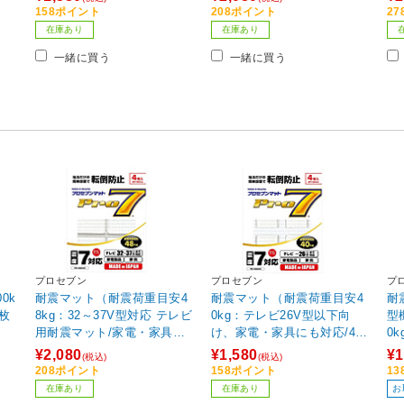
カメラグループオリジナ
【ビックカメラグループオ
【
158ポイント
208ポイント
2
ル】
リジナル】
リ
在庫あり
在庫あり
一緒に買う
一緒に買う
プロセブン
プロセブン
プ
0k
耐震マット（耐震荷重目安4
耐震マット（耐震荷重目安4
耐
1枚
8kg：32～37V型対応 テレビ
0kg：テレビ26V型以下向
型
用耐震マット/家電・家具対
け、家電・家具にも対応/4枚
0k
応/4枚入り) PB-N3044C
入り) PB-N3034C 【ビック
【
¥2,080
¥1,580
¥1
(税込)
(税込)
【ビックカメラグループオ
カメラグループオリジナ
リ
208ポイント
158ポイント
1
リジナル】
ル】
在庫あり
在庫あり
お