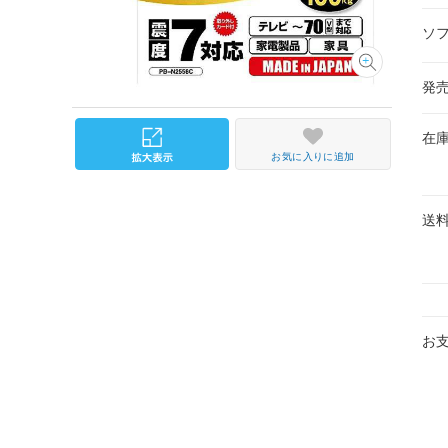
ソ
発
在
お気に入りに追加
送
お