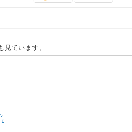
も見ています。
コン
 E
03