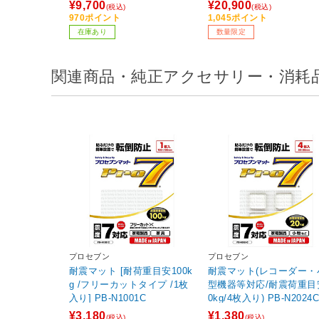
【sof001】
¥9,700
¥20,900
(税込)
(税込)
970ポイント
1,045ポイント
在庫あり
数量限定
関連商品・純正アクセサリー・消耗
プロセブン
プロセブン
耐震マット [耐荷重目安100k
耐震マット(レコーダー・
g /フリーカットタイプ /1枚
型機器等対応/耐震荷重目
入り] PB-N1001C
0kg/4枚入り) PB-N2024
【ビックカメラグループ
¥3,180
¥1,380
(税込)
(税込)