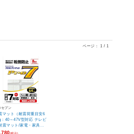
ページ：
1
/
1
ロセブン
震マット（耐震荷重目安6
kg：40～47V型対応 テレビ
耐震マット/家電・家具対
8枚入り) PB-N2048C
,780
(税込)