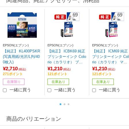
関連商品、純正アクセサリー、消耗品
EPSON(エプソン)
EPSON(エプソン)
EPSON(エプソン)
【純正】 KL400PSKR
【純正】 ICBK69 純正
【純正】 ICM69 純正
(写真用紙/光沢/L判/40
プリンターインク Colo
プリンターインク Col
0枚入)
rio（カラリオ） ブラ
rio（カラリオ） マゼ
ック
ンタ
¥2,710
¥1,210
¥1,210
(税込)
(税込)
(税込)
271ポイント
121ポイント
121ポイント
在庫限り
在庫あり
在庫あり
一緒に買う
一緒に買う
一緒に買う
商品のバリエーション