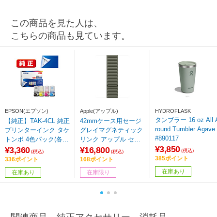
この商品を見た人は、
こちらの商品も見ています。
EPSON(エプソン)
Apple(アップル)
HYDROFLASK
タンブラー 16 oz All 
【純正】TAK-4CL 純正
42mmケース用セージ
round Tumbler Agave
プリンターインク タケ
グレイマグネティック
#890117
トンボ 4色パック(各12
リンク アップル セー
¥3,850
ml)
ジグレイ MGDE4FE/A
¥3,360
¥16,800
(税込)
(税込)
(税込)
385ポイント
336ポイント
168ポイント
在庫あり
在庫あり
在庫限り