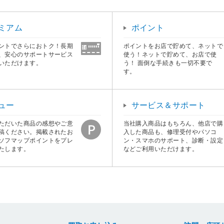
ミアム
ポイント
ントでさらにおトク！長期
ポイントをお店で貯めて、ネットで
、安心のサポートサービス
使う！ネットで貯めて、お店で使
いただけます。
う！ 面倒な手続きも一切不要で
す。
ュー
サービス＆サポート
ただいた商品の感想やご意
当社購入商品はもちろん、他店で購
稿ください。掲載されたお
入した商品も、修理受付やパソコ
ソフマップポイントをプレ
ン・スマホのサポート、診断・設定
たします。
などご利用いただけます。