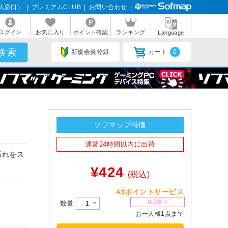
人窓口）
|
プレミアムCLUB
|
お問い合わせ
|
ログイン
お気に入り
ポイント確認
ランキング
Language
新規会員登録
カート
0
ソフマップ特価
通常24時間以内に出荷
汚れをス
¥424
(税込)
43ポイントサービス
在庫限り
数量
お一人様1点まで