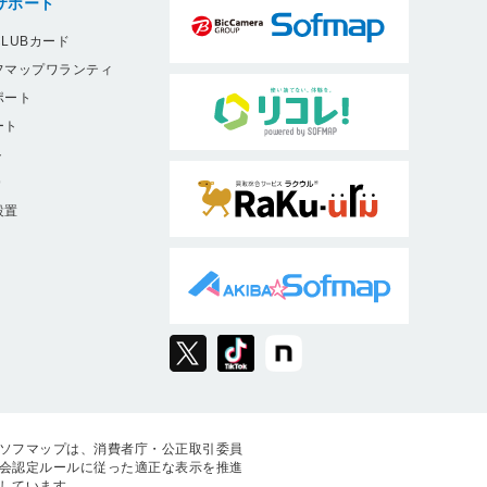
サポート
LUBカード
フマップワランティ
ポート
ート
ト
9
設置
ソフマップは、消費者庁・公正取引委員
会認定ルールに従った適正な表示を推進
しています。