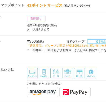
フマップポイント
43ポイントサービス
(税込価格の10％分)
庫
在庫限り
通常24時間以内に出荷
お一人様1点まで
料
¥550
送料グループ：
(税込)
通常商品
「通常商品」グループの商品を¥3,300以上のお買い物で無
※一部離島・山間部および北海道、または当社指定エリア
支払い方法
ご利用いただけるPay払い