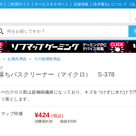
約
|
ご利用ガイド
|
サービス＆サポート
|
店舗情報
|
請求書払いについて（法
剤
＞
お風呂用品
＞
その他掃除用品
ク
落ちバスクリーナー（マイクロ） S-378
ルーのクロス面は超極細繊維になっており、キズをつけずに水だけで
キリ落とします。
フマップ特価
¥424
(税込)
消費税¥38
税抜¥386