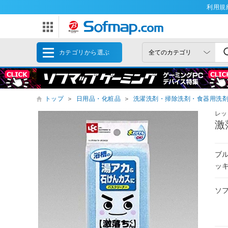
利用規
カテゴリから選ぶ
トップ
＞
日用品・化粧品
＞
洗濯洗剤・掃除洗剤・食器用洗
レッ
激
ブ
ッ
ソ