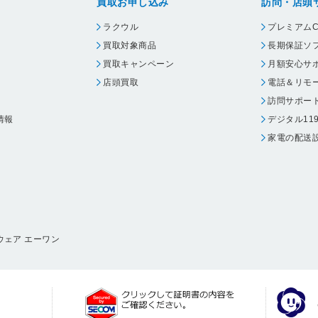
買取お申し込み
訪問・店頭
ラクウル
プレミアムC
買取対象商品
長期保証ソ
買取キャンペーン
月額安心サ
店頭買取
電話＆リモ
訪問サポー
情報
デジタル11
家電の配送
ウェア エーワン