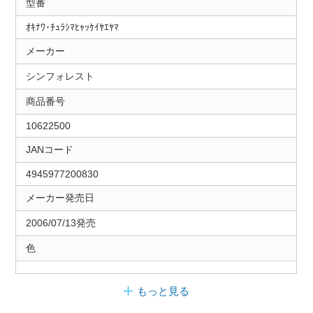
型番
ｵｷﾅﾜ･ﾁｭﾗｼﾏﾋｬｯｹｲﾔｴﾔﾏ
メーカー
シンフォレスト
商品番号
10622500
JANコード
4945977200830
メーカー発売日
2006/07/13発売
色
もっと見る