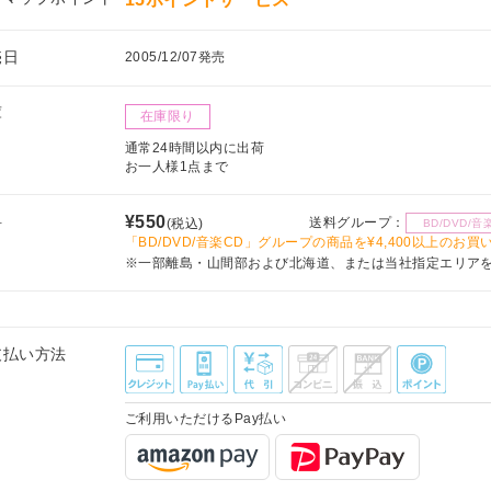
売日
2005/12/07発売
庫
在庫限り
通常24時間以内に出荷
お一人様1点まで
料
¥550
送料グループ：
(税込)
BD/DVD/音
「BD/DVD/音楽CD」グループの商品を¥4,400以上のお
※一部離島・山間部および北海道、または当社指定エリア
支払い方法
ご利用いただけるPay払い