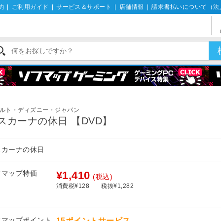
約
|
ご利用ガイド
|
サービス＆サポート
|
店舗情報
|
請求書払いについて（法
ルト・ディズニー・ジャパン
スカーナの休日 【DVD】
スカーナの休日
フマップ特価
¥1,410
(税込)
消費税¥128
税抜¥1,282
フマップポイント
15ポイントサービス