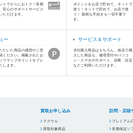
ントでさらにおトク！長期
ポイントをお店で貯めて、ネットで
、安心のサポートサービス
使う！ネットで貯めて、お店で使
いただけます。
う！ 面倒な手続きも一切不要で
す。
ュー
サービス＆サポート
ただいた商品の感想やご意
当社購入商品はもちろん、他店で購
稿ください。掲載されたお
入した商品も、修理受付やパソコ
ソフマップポイントをプレ
ン・スマホのサポート、診断・設定
たします。
などご利用いただけます。
買取お申し込み
訪問・店頭
ラクウル
プレミアムC
買取対象商品
長期保証ソ