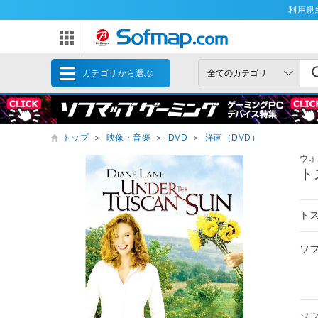
利用規
カテゴリから選ぶ
トップ
＞
映像・音楽
＞
DVD
＞
洋画（DVD）
ウォ
ト
ト
ソ
ソ