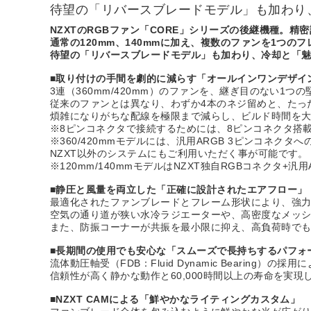
待望の「リバースブレードモデル」も加わり
NZXTのRGBファン「CORE」シリーズの後継機種。
通常の120mm、140mmに加え、複数のファンを1つの
待望の「リバースブレードモデル」も加わり、冷却と「魅
■取り付けの手間を劇的に減らす「オールインワンデザイ
3連（360mm/420mm）のファンを、継ぎ目のない1
従来のファンとは異なり、わずか4本のネジ留めと、たっ
煩雑になりがちな配線を極限まで減らし、ビルド時間を
※8ピンコネクタで接続するためには、8ピンコネクタ搭載のNZ
※360/420mmモデルには、汎用ARGB 3ピンコネク
NZXT以外のシステムにもご利用いただく事が可能です。
※120mm/140mmモデルはNZXT独自RGBコネクタ
■静圧と風量を両立した「正確に設計されたエアフロー」
最適化されたファンブレードとフレーム形状により、強
空気の通り道が狭い水冷ラジエーターや、高密度なメッ
また、防振コーナーが共振を最小限に抑え、高負荷時で
■長期間の使用でも安心な「スムーズで長持ちするパフォ
流体動圧軸受（FDB：Fluid Dynamic Bearin
信頼性が高く静かな動作と60,000時間以上の寿命を実現
■NZXT CAMによる「鮮やかなライティングカスタム」