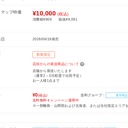
フマップ特価
¥10,000
(税込)
消費税¥909
税抜¥9,091
売日
2026/06/18発売
庫
数量限定
店頭からの発送商品について
店舗から発送いたします
（通常2～3日程度で出荷予定）
お一人様1点まで
料
¥0
送料グループ：
(税込)
通常商品
送料無料キャンペーン適用中
※一部離島・山間部および北海道、または当社指定エリア