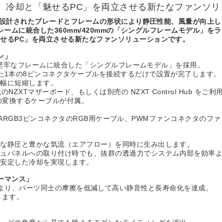
、冷却と「魅せるPC」を両立させる新たなファンソリ
精密設計されたブレードとフレームの形状により静圧性能、風量が向上
フレームに統合した360mm/420mmの「シングルフレームモデル」を
せるPC」を両立させる新たなファンソリューションです。
ン」
つの堅牢なフレームに統合した「シングルフレームモデル」を採用。
た1本の8ピンコネクタケーブルを接続するだけで設置が完了します。
大幅に短縮します。
XTマザーボード、もしくは別売の NZXT Control Hub を
タへの変換するケーブルが付属。
+汎用ARGB3ピンコネクタのRGB用ケーブル、PWMファンコネクタの
力な静圧と豊かな気流（エアフロー）を同時に生み出します。
シュパネルへの取り付け時でも、抜群の透過力でシステム内部を効率
も安定した冷却を実現します。
ーマンス」
g）の採用により、パーツ同士の摩擦を低減して高い静音性と長寿命化を達成。
します。