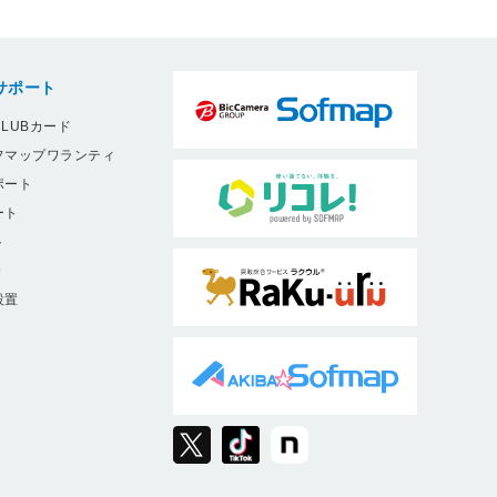
サポート
LUBカード
フマップワランティ
ポート
ート
ト
9
設置