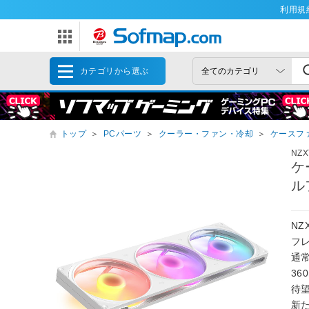
利用規
カテゴリから選ぶ
トップ
＞
PCパーツ
＞
クーラー・ファン・冷却
＞
ケースフ
NZX
ケ
ル
N
フ
通
36
待
新