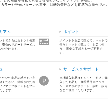
り、どの角度から見ても映えるモダンなライティングを演出。
とで、カラーや発光パターンの変更、回転数管理などを直感的な操作で思
ミアム
ポイント
ントでさらにおトク！長期
ポイントをお店で貯めて、ネットで
、安心のサポートサービス
使う！ネットで貯めて、お店で使
いただけます。
う！ 面倒な手続きも一切不要で
す。
ュー
サービス＆サポート
ただいた商品の感想やご意
当社購入商品はもちろん、他店で購
稿ください。掲載されたお
入した商品も、修理受付やパソコ
ソフマップポイントをプレ
ン・スマホのサポート、診断・設定
たします。
などご利用いただけます。