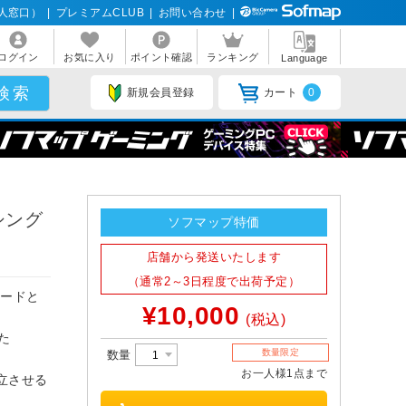
人窓口）
|
プレミアムCLUB
|
お問い合わせ
|
ログイン
お気に入り
ポイント確認
ランキング
Language
新規会員登録
カート
0
(シング
ソフマップ特価
店舗から発送いたします
（通常2～3日程度で出荷予定）
レードと
¥10,000
(税込)
た
数量限定
数量
お一人様1点まで
立させる