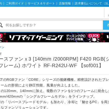
約
|
ご利用ガイド
|
サービス＆サポート
|
店舗情報
|
請求書払いについて（法
ァン
T
ースファンｘ3 [140mm /2000RPM] F420 RGB
フレーム) ホワイト RF-R242U-WF 【sof001】
ZXTのRGBファン「CORE」シリーズの後継機種。精密設計されたブ
レームの形状により静圧性能、風量が向上しました。
常の120mm、140mmに加え、複数のファンを1つのフレームに統合し
0mm/420mmの「シングルフレームモデル」をラインナップ。
望の「リバースブレードモデル」も加わり、冷却と「魅せるPC」を両
たなファンソリューションです。