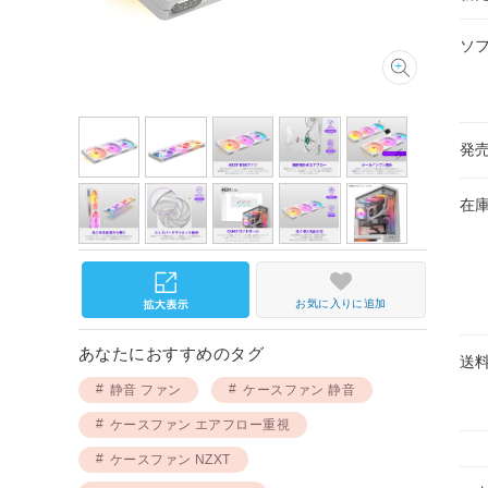
ソ
発
在
お気に入りに追加
あなたにおすすめのタグ
送
静音 ファン
ケースファン 静音
ケースファン エアフロー重視
ケースファン NZXT