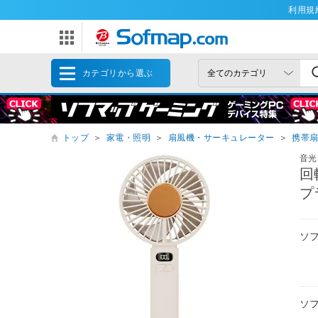
利用規
カテゴリから選ぶ
トップ
＞
家電・照明
＞
扇風機・サーキュレーター
＞
携帯
音光
回
プ
ソ
ソ