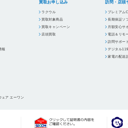
買取お申し込み
訪問・店頭
ラクウル
プレミアムC
買取対象商品
長期保証ソ
買取キャンペーン
月額安心サ
店頭買取
電話＆リモ
訪問サポー
情報
デジタル11
家電の配送
ウェア エーワン