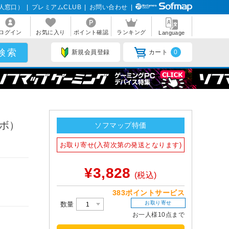
人窓口）
|
プレミアムCLUB
|
お問い合わせ
|
ログイン
お気に入り
ポイント確認
ランキング
Language
新規会員登録
カート
0
リボ）
ソフマップ特価
お取り寄せ(入荷次第の発送となります)
¥3,828
(税込)
383ポイントサービス
お取り寄せ
数量
お一人様10点まで