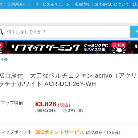
約
|
ご利用ガイド
|
サービス＆サポート
|
店舗情報
|
請求書払いについて（法
扇風機
転台座付 大口径ペルチェファン acrivo（アク
ラチナホワイト ACR-DCF26Y-WH
フマップ特価
¥3,828
(税込)
消費税¥348
税抜¥3,480
フマップポイント
383ポイントサービス
(税込価格の10％分)