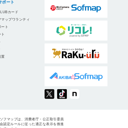
サポート
LUBカード
フマップワランティ
ポート
ート
ト
9
設置
ソフマップは、消費者庁・公正取引委員
会認定ルールに従った適正な表示を推進