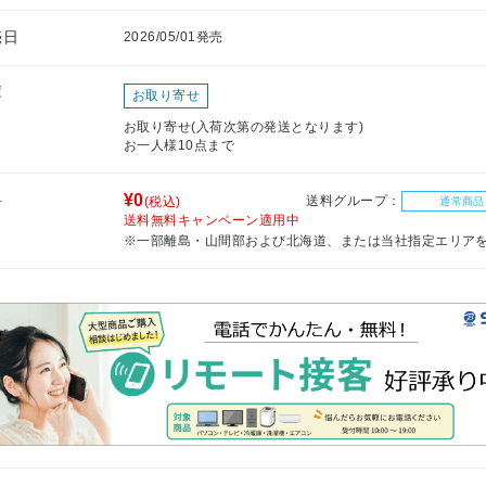
売日
2026/05/01発売
庫
お取り寄せ
お取り寄せ(入荷次第の発送となります)
お一人様10点まで
料
¥0
送料グループ：
(税込)
通常商品
送料無料キャンペーン適用中
※一部離島・山間部および北海道、または当社指定エリア