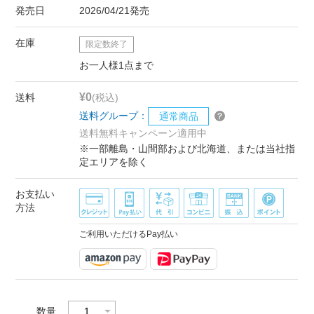
発売日
2026/04/21発売
在庫
限定数終了
お一人様1点まで
¥0
送料
(税込)
送料グループ：
通常商品
送料無料キャンペーン適用中
※一部離島・山間部および北海道、または当社指
定エリアを除く
お支払い
方法
ご利用いただけるPay払い
数量