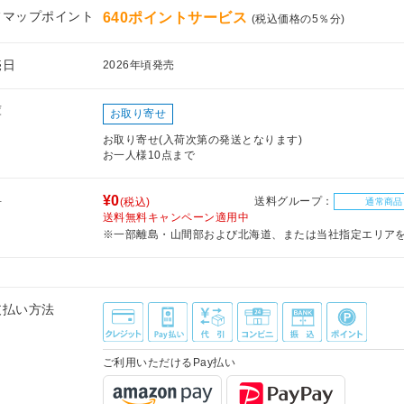
フマップポイント
640ポイントサービス
(税込価格の5％分)
売日
2026年頃発売
庫
お取り寄せ
お取り寄せ(入荷次第の発送となります)
お一人様10点まで
料
¥0
送料グループ：
(税込)
通常商品
送料無料キャンペーン適用中
※一部離島・山間部および北海道、または当社指定エリア
支払い方法
ご利用いただけるPay払い