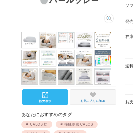
ソ
発
在
送
お気に入りに追加
お
あなたにおすすめのタグ
CALQS 枕
接触冷感 CALQS