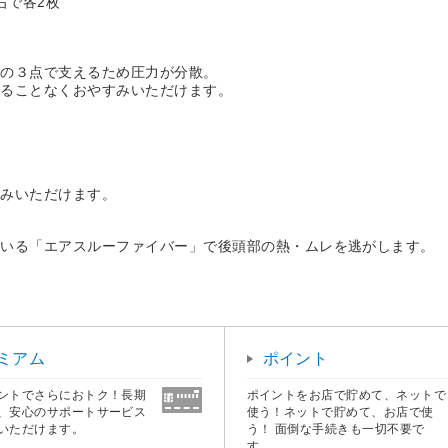
右で各2枚
頭の３点で支えるため圧力が分散。
けることなくおやすみいただけます。
すみいただけます。
ている「エアスルーファイバー」で後頭部の熱・ムレを逃がします。
ミアム
ポイント
ントでさらにおトク！長期
ポイントをお店で貯めて、ネットで
、安心のサポートサービス
使う！ネットで貯めて、お店で使
いただけます。
う！ 面倒な手続きも一切不要で
す。