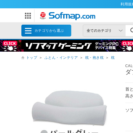
利用規
カテゴリから選ぶ
トップ
＞
ふとん・インテリア
＞
枕・抱き枕
＞
枕
CA
ダ
首
高
ソ