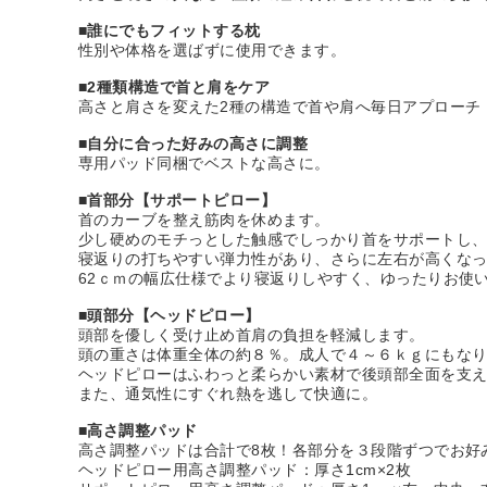
■誰にでもフィットする枕
性別や体格を選ばずに使用できます。
■2種類構造で首と肩をケア
高さと肩さを変えた2種の構造で首や肩へ毎日アプローチ
■自分に合った好みの高さに調整
専用パッド同梱でベストな高さに。
■首部分【サポートピロー】
首のカーブを整え筋肉を休めます。
少し硬めのモチっとした触感でしっかり首をサポートし
寝返りの打ちやすい弾力性があり、さらに左右が高くな
62ｃｍの幅広仕様でより寝返りしやすく、ゆったりお使
■頭部分【ヘッドピロー】
頭部を優しく受け止め首肩の負担を軽減します。
頭の重さは体重全体の約８％。成人で４～６ｋｇにもな
ヘッドピローはふわっと柔らかい素材で後頭部全面を支
また、通気性にすぐれ熱を逃して快適に。
■高さ調整パッド
高さ調整パッドは合計で8枚！各部分を３段階ずつでお好
ヘッドピロー用高さ調整パッド：厚さ1cm×2枚