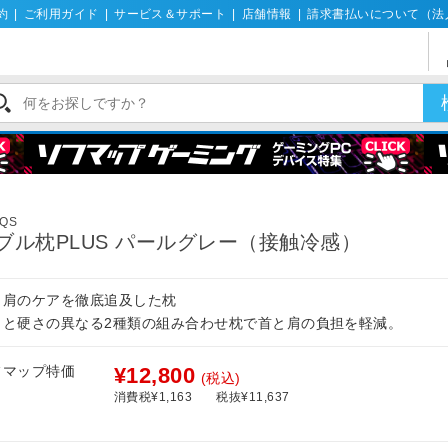
約
|
ご利用ガイド
|
サービス＆サポート
|
店舗情報
|
請求書払いについて（法
LQS
ブル枕PLUS パールグレー（接触冷感）
と肩のケアを徹底追及した枕
さと硬さの異なる2種類の組み合わせ枕で首と肩の負担を軽減。
フマップ特価
¥12,800
(税込)
消費税¥1,163
税抜¥11,637