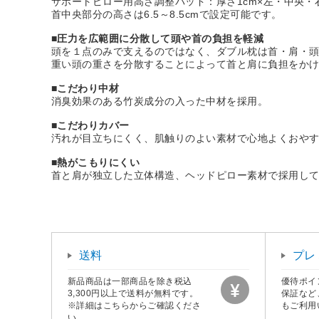
サポートピロー用高さ調整パッド：厚さ1cm×左・中央・
首中央部分の高さは6.5～8.5cmで設定可能です。
■圧力を広範囲に分散して頭や首の負担を軽減
頭を１点のみで支えるのではなく、ダブル枕は首・肩・
重い頭の重さを分散することによって首と肩に負担をか
■こだわり中材
消臭効果のある竹炭成分の入った中材を採用。
■こだわりカバー
汚れが目立ちにくく、肌触りのよい素材で心地よくおや
■熱がこもりにくい
首と肩が独立した立体構造、ヘッドピロー素材で採用し
送料
プレ
新品商品は一部商品を除き税込
優待ポイ
3,300円以上で送料が無料です。
保証など
※詳細はこちらからご確認くださ
もご利用
い。