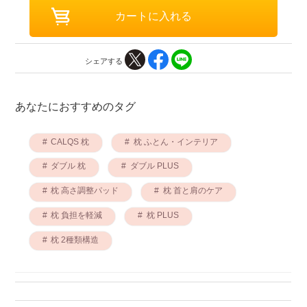
シェアする
あなたにおすすめのタグ
CALQS 枕
枕 ふとん・インテリア
ダブル 枕
ダブル PLUS
枕 高さ調整パッド
枕 首と肩のケア
枕 負担を軽減
枕 PLUS
枕 2種類構造