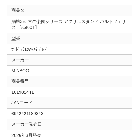
商品名
崩壊3rd 古の楽園シリーズ アクリルスタンド パルドフェリ
ス 【sof001】
型番
ｻｰﾄﾞﾗｸｴﾝｱｸｽﾀﾊﾟﾙﾄﾞ
メーカー
MINBOO
商品番号
101981441
JANコード
6942421189343
メーカー発売日
2026年3月発売