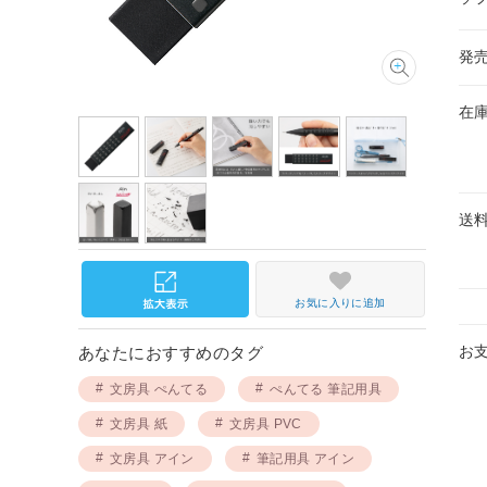
発
在
送
お気に入りに追加
お
あなたにおすすめのタグ
文房具 ぺんてる
ぺんてる 筆記用具
文房具 紙
文房具 PVC
文房具 アイン
筆記用具 アイン