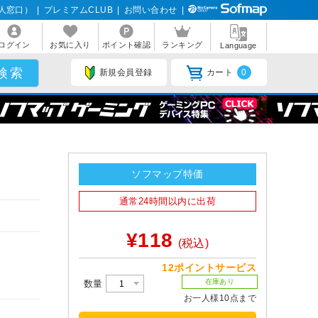
人窓口）
|
プレミアムCLUB
|
お問い合わせ
|
ログイン
お気に入り
ポイント確認
ランキング
Language
新規会員登録
カート
0
ソフマップ特価
通常24時間以内に出荷
¥118
(税込)
12ポイントサービス
在庫あり
数量
お一人様10点まで