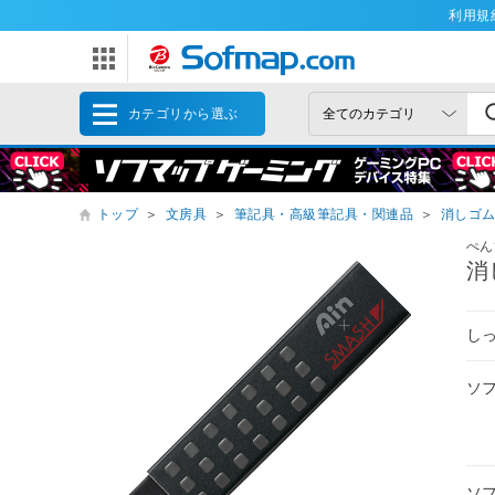
利用規
カテゴリから選ぶ
トップ
＞
文房具
＞
筆記具・高級筆記具・関連品
＞
消しゴ
ぺん
消
し
ソ
ソ