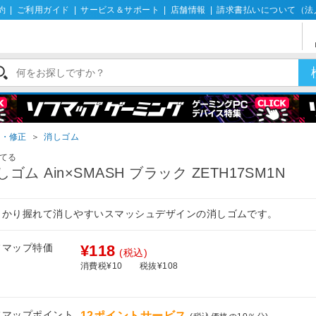
約
|
ご利用ガイド
|
サービス＆サポート
|
店舗情報
|
請求書払いについて（法
ム・修正
＞
消しゴム
てる
しゴム Ain×SMASH ブラック ZETH17SM1N
っかり握れて消しやすいスマッシュデザインの消しゴムです。
フマップ特価
¥118
(税込)
消費税¥10
税抜¥108
フマップポイント
12ポイントサービス