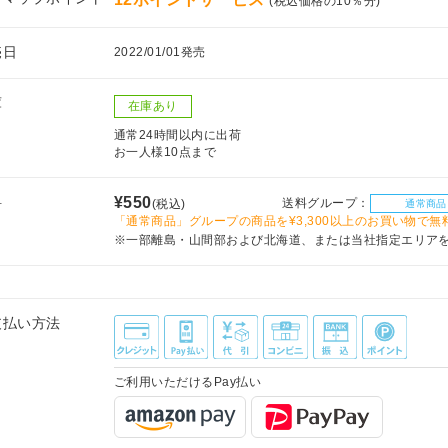
(税込価格の10％分)
売日
2022/01/01発売
庫
在庫あり
通常24時間以内に出荷
お一人様10点まで
料
¥550
送料グループ：
(税込)
通常商品
「通常商品」グループの商品を¥3,300以上のお買い物で無
※一部離島・山間部および北海道、または当社指定エリア
支払い方法
ご利用いただけるPay払い