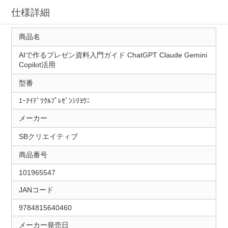
仕様詳細
商品名
AIで作るプレゼン資料入門ガイド ChatGPT Claude Gemini
Copilot活用
型番
ｴｰｱｲﾃﾞﾂｸﾙﾌﾟﾚｾﾞﾝｼﾘﾖｳﾆ
メーカー
SBクリエイティブ
商品番号
101965547
JANコード
9784815640460
メーカー発売日