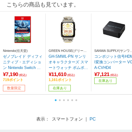
こちらの商品も見ています。
Nintendo(任天堂)
GREEN HOUSE(グリーン
SANWA SUPPLY(サンワ
ハウス)
プライ)
ゼノブレイド ディフィ
GH-SMWL-PN サンリ
コンポジット信号HD
ニティブ・エディショ
オキャラクターズ スマ
I変換コンバーター V
ン Nintendo Switch 2
ートウォッチ ポムポム
A-CVHD4
Edition 【Switch2ゲー
プリン
¥7,190
¥11,610
¥7,121
(税込)
(税込)
(税込)
ムソフト】
719ポイント
1,161ポイント
在庫あり
数量限定
在庫あり
表示： スマートフォン ｜
PC