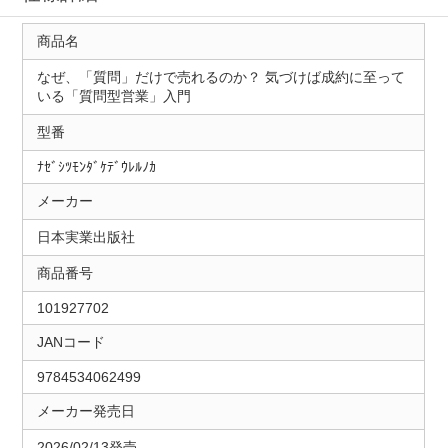
商品名
なぜ、「質問」だけで売れるのか？ 気づけば成約に至って
いる「質問型営業」入門
型番
ﾅｾﾞｼﾂﾓﾝﾀﾞｹﾃﾞｳﾚﾙﾉｶ
メーカー
日本実業出版社
商品番号
101927702
JANコード
9784534062499
メーカー発売日
2026/02/13発売