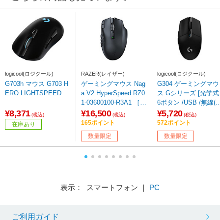
logicool(ロジクール)
RAZER(レイザー)
logicool(ロジクール)
G703h マウス G703 H
ゲーミングマウス Nag
G304 ゲーミングマウ
ERO LIGHTSPEED
a V2 HyperSpeed RZ0
ス Gシリーズ [光学式 
1-03600100-R3A1 ［光
6ボタン /USB /無線(
学式 /無線(ワイヤレス)
イヤレス)] 【sof001
¥8,371
¥16,500
¥5,720
(税込)
(税込)
(税込)
/21ボタン /Bluetooth・
165ポイント
572ポイント
在庫あり
USB］ 【sof001】
数量限定
数量限定
表示： スマートフォン ｜
PC
ご利用ガイド