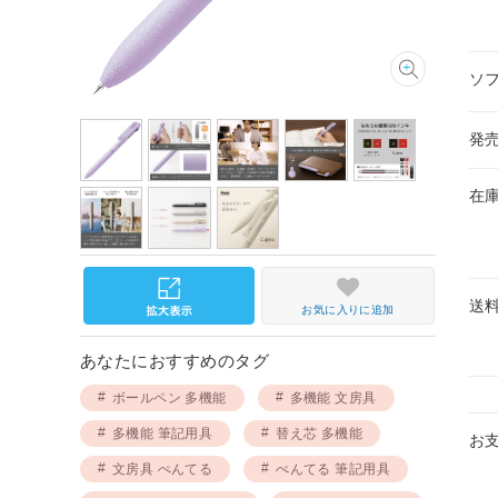
ソ
発
在
送
お気に入りに追加
あなたにおすすめのタグ
ボールペン 多機能
多機能 文房具
多機能 筆記用具
替え芯 多機能
お
文房具 ぺんてる
ぺんてる 筆記用具