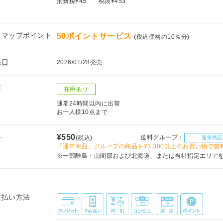
消費税¥45
税抜¥453
フマップポイント
50ポイントサービス
(税込価格の10％分)
売日
2026/01/28発売
庫
在庫あり
通常24時間以内に出荷
お一人様10点まで
料
¥550
送料グループ：
(税込)
通常商品
「通常商品」グループの商品を¥3,300以上のお買い物で無
※一部離島・山間部および北海道、または当社指定エリア
支払い方法