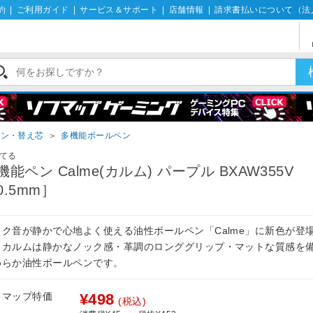
約
|
ご利用ガイド
|
サービス＆サポート
|
店舗情報
|
請求書払いについて（法
ペン・替え芯
＞
多機能ボールペン
てる
機能ペン Calme(カルム) パープル BXAW355V
0.5mm］
ック音が静かで心地よく使える油性ボールペン「Calme」に新色が登
。カルムは静かなノック感・革調のロンググリップ・マットな質感を
めらか油性ボールペンです。
フマップ特価
¥498
(税込)