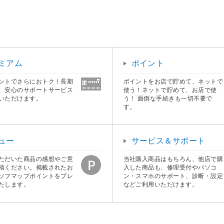
ミアム
ポイント
ントでさらにおトク！長期
ポイントをお店で貯めて、ネットで
、安心のサポートサービス
使う！ネットで貯めて、お店で使
いただけます。
う！ 面倒な手続きも一切不要で
す。
ュー
サービス＆サポート
ただいた商品の感想やご意
当社購入商品はもちろん、他店で購
稿ください。掲載されたお
入した商品も、修理受付やパソコ
ソフマップポイントをプレ
ン・スマホのサポート、診断・設定
たします。
などご利用いただけます。