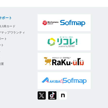
サポート
LUBカード
フマップワランティ
ポート
ート
ト
9
設置