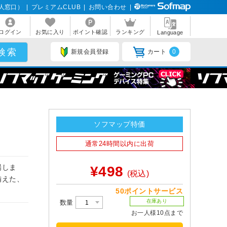
人窓口）
|
プレミアムCLUB
|
お問い合わせ
|
ログイン
お気に入り
ポイント確認
ランキング
Language
新規会員登録
カート
0
ソフマップ特価
通常24時間以内に出荷
場しま
¥498
(税込)
備えた、
50ポイントサービス
在庫あり
数量
お一人様10点まで