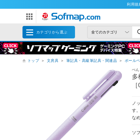
利用規
カテゴリから選ぶ
トップ
＞
文房具
＞
筆記具・高級筆記具・関連品
＞
ボール
ぺん
多
［
ノ
す
な
ソ