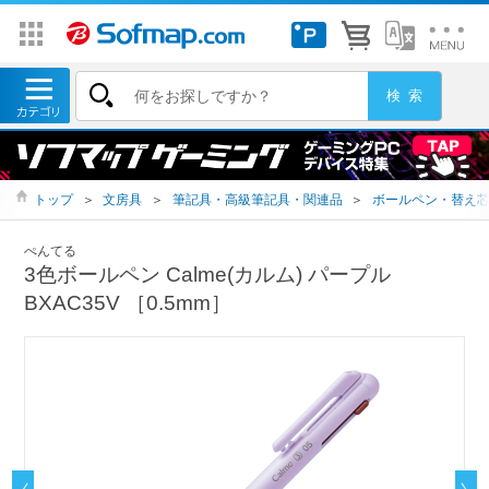
トップ
＞
文房具
＞
筆記具・高級筆記具・関連品
＞
ボールペン・替え
ぺんてる
3色ボールペン Calme(カルム) パープル
BXAC35V ［0.5mm］