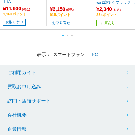
TRA
ws11対応) ブラック M
¥11,600
SH30DBSKBK ［Blu
¥6,150
¥2,340
(税込)
(税込)
(税込)
LED /無線(ワイヤレス
1,160ポイント
615ポイント
234ポイント
/5ボタン /USB］
お取り寄せ
お取り寄せ
在庫あり
表示： スマートフォン ｜
PC
ご利用ガイド
買取お申し込み
訪問・店頭サポート
会社概要
企業情報