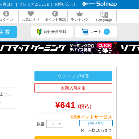
人窓口）
|
プレミアムCLUB
|
お問い合わせ
|
ログイン
お気に入り
ポイント確認
ランキング
Language
新規会員登録
カート
0
ソフマップ特価
次回入荷未定
ます。
。
¥641
(税込)
65ポイントサービス
お取り寄せ
数量
お一人様10点まで