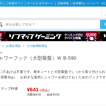
約
|
ご利用ガイド
|
サービス＆サポート
|
店舗情報
|
請求書払いについて（法
剤
＞
お風呂用品
＞
その他掃除用品
ク
ャワーフック（大型吸盤）Ｗ B-590
壁に穴あけは不要です。耐水シートと大型吸盤でしっかり取り付けられ
耐荷重3kg） お好きな場所にシャワーを掛けておくためのフックです
フマップ特価
¥641
(税込)
消費税¥58
税抜¥583