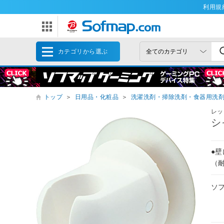
利用規
カテゴリから選ぶ
トップ
＞
日用品・化粧品
＞
洗濯洗剤・掃除洗剤・食器用洗
レッ
シ
●
（
ソ