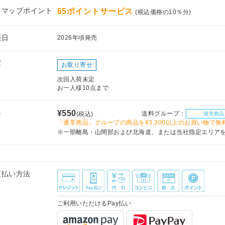
フマップポイント
65ポイントサービス
(税込価格の10％分)
売日
2026年頃発売
庫
お取り寄せ
次回入荷未定
お一人様10点まで
料
¥550
送料グループ：
(税込)
通常商品
「通常商品」グループの商品を¥3,300以上のお買い物で無
※一部離島・山間部および北海道、または当社指定エリア
支払い方法
ご利用いただけるPay払い