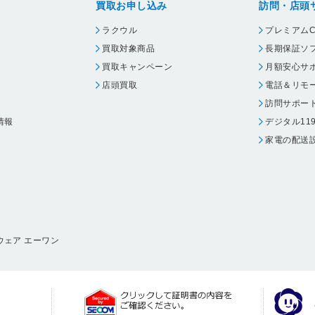
買取お申し込み
訪問・店頭
ラクウル
プレミアムC
買取対象商品
長期保証ソ
買取キャンペーン
月額安心サ
店頭買取
電話＆リモ
訪問サポー
情報
デジタル11
家電の配送
ウェア エーワン