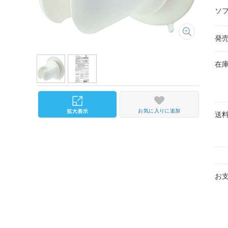
ソ
発
在
お気に入りに追加
送
お