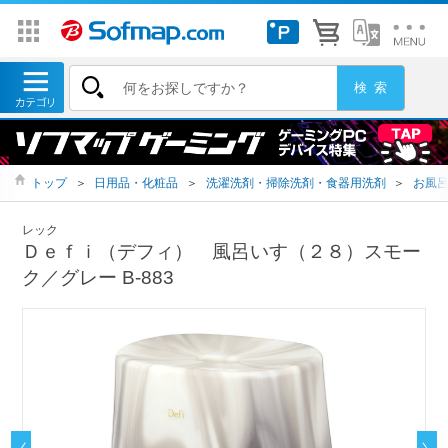
トップ
＞
日用品・化粧品
＞
洗濯洗剤・掃除洗剤・食器用洗剤
＞
お風
レック
Ｄｅｆｉ（デフィ） 風呂いす（２８）スモー
ク／グレー B-883