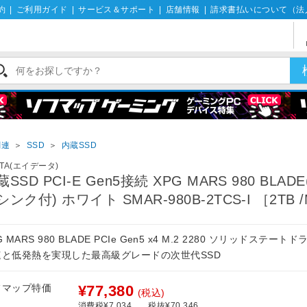
約
|
ご利用ガイド
|
サービス＆サポート
|
店舗情報
|
請求書払いについて（法
関連
＞
SSD
＞
内蔵SSD
ATA(エイデータ)
蔵SSD PCI-E Gen5接続 XPG MARS 980 BLAD
シンク付) ホワイト SMAR-980B-2TCS-I ［2TB /
G MARS 980 BLADE PCIe Gen5 x4 M.2 2280 ソリッドステート
速と低発熱を実現した最高級グレードの次世代SSD
フマップ特価
¥77,380
(税込)
消費税¥7,034
税抜¥70,346