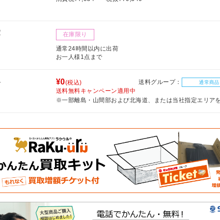
庫
在庫限り
通常24時間以内に出荷
お一人様1点まで
料
¥0
送料グループ：
(税込)
通常商品
送料無料キャンペーン適用中
※一部離島・山間部および北海道、または当社指定エリア