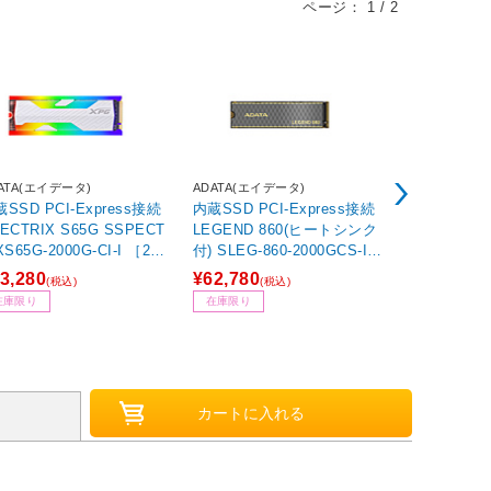
ページ：
1
/
2
ATA(エイデータ)
ADATA(エイデータ)
ADATA(エイ
SSD PCI-Express接続
内蔵SSD PCI-Express接続
水冷CPUクー
CTRIX S65G SSPECT
LEGEND 860(ヒートシンク
ァンｘ3 [LGA
XS65G-2000G-CI-I ［2TB
付) SLEG-860-2000GCS-I
x・AM5/AM4
.2］
［2TB /M.2］
TE X 360
3,280
¥62,780
¥27,660
(税込)
(税込)
(税
EX360-WH
2,766ポイン
在庫限り
在庫限り
1】
店舗併売品