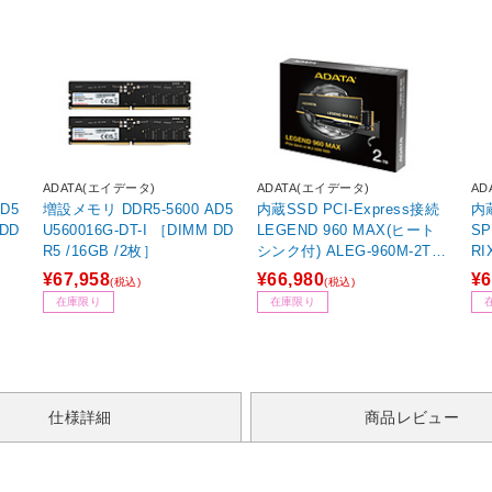
ADATA(エイデータ)
ADATA(エイデータ)
AD
増設メモリ DDR5-5600 AD5
内蔵SSD PCI-Express接続
内蔵
 DD
U560016G-DT-I ［DIMM DD
LEGEND 960 MAX(ヒート
SPE
R5 /16GB /2枚］
シンク付) ALEG-960M-2TC
RI
S-I ［2TB /M.2］
/M
¥67,958
¥66,980
¥6
(税込)
(税込)
在庫限り
在庫限り
仕様詳細
商品レビュー