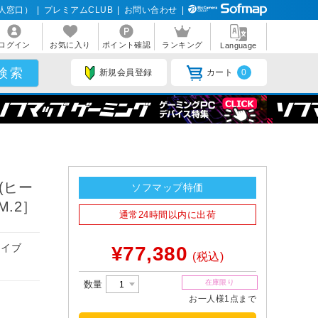
人窓口）
|
プレミアムCLUB
|
お問い合わせ
|
ログイン
お気に入り
ポイント確認
ランキング
Language
新規会員登録
カート
0
E(ヒー
ソフマップ特価
M.2］
通常24時間以内に出荷
ドライブ
¥77,380
(税込)
在庫限り
数量
お一人様1点まで