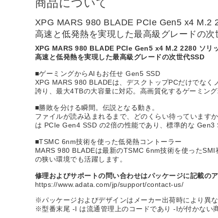
商品について
XPG MARS 980 BLADE PCIe Gen5 x4
高速と低発熱を実現した最高級グレードの次世
XPG MARS 980 BLADE PCIe Gen5 x4 M.2 228
高速と低発熱を実現した最高級グレードの次世代SSD
■ゲーミングからAIもお任せ Gen5 SSD
XPG MARS 980 BLADEは、デスクトップPCだけで
誇り、最大4TBの大容量に対応。高画質化するゲーミング
■勝敗を分ける瞬間。伝説となる動き。
ファイルが読み込まれるまで、どのくらい待っていますか？MA
は PCIe Gen4 SSD の2倍の性能であり、標準的な G
■TSMC 6nm技術を使った低発熱コントーラー
MARS 980 BLADEは最新のTSMC 6nm技術を
の狭い環境でも活躍します。
修理およびサポートの問い合わせはパッケージに記載の
https://www.adata.com/jp/support/contact-us/
※パッケージおよびデザインはメーカー出荷時により異
※型番末尾 -I は流通管理上のコードであり -Iが付かな