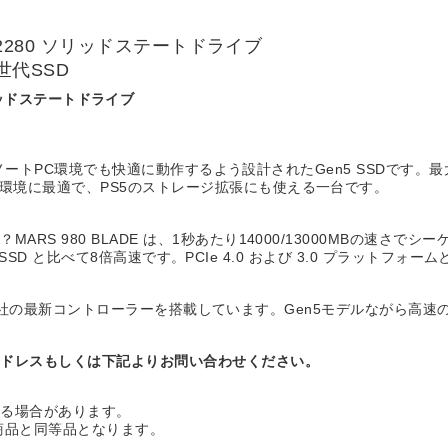
 M.2 2280 ソリッドステートドライブ
代SSD
0 ソリッドステートドライブ
なくノートPC環境でも快適に動作するよう設計されたGen5 SSDです。最大
環境に最適で、PS5のストレージ拡張にも使える一台です。
RS 980 BLADE は、1秒あたり14000/13000MBの速さ
en3 SSD と比べて8倍高速です。PCIe 4.0 および 3.0 プラット
使ったSMI社の最新コントローラーを搭載しています。Gen5モデルながら
アドレスもしくは下記よりお問い合わせください。
なる場合があります。
い商品と同等品となります。