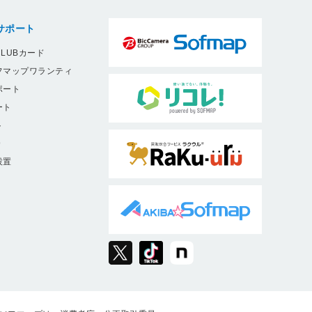
サポート
LUBカード
フマップワランティ
ポート
ート
ト
9
設置