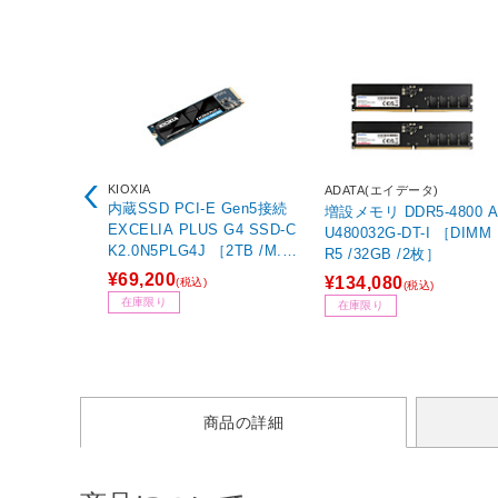
KIOXIA
ADATA(エイデータ)
内蔵SSD PCI-E Gen5接続
増設メモリ DDR5-4800 AD5
EXCELIA PLUS G4 SSD-C
U480032G-DT-I ［DIMM
K2.0N5PLG4J ［2TB /M.
R5 /32GB /2枚］
2］
¥69,200
¥134,080
(税込)
(税込)
在庫限り
在庫限り
商品の詳細