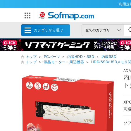
利用規
カテゴリから選ぶ
トップ
＞
PCパーツ
＞
内蔵HDD・SSD
＞
内蔵SSD
トップ
＞
液晶モニター・周辺機器
＞
HDD/SSD/USBメモリ
AD
内
ト
XP
高
ソ