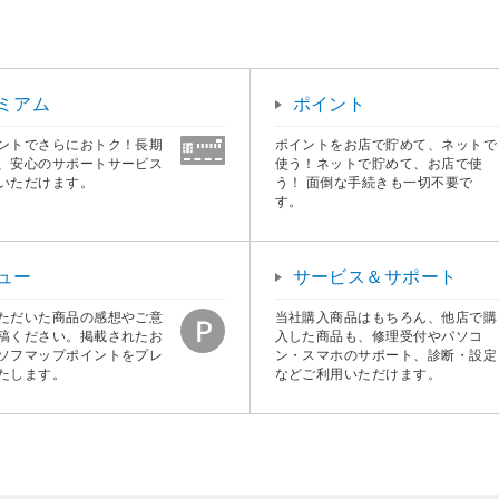
ミアム
ポイント
ントでさらにおトク！長期
ポイントをお店で貯めて、ネットで
、安心のサポートサービス
使う！ネットで貯めて、お店で使
いただけます。
う！ 面倒な手続きも一切不要で
す。
ュー
サービス＆サポート
ただいた商品の感想やご意
当社購入商品はもちろん、他店で購
稿ください。掲載されたお
入した商品も、修理受付やパソコ
ソフマップポイントをプレ
ン・スマホのサポート、診断・設定
たします。
などご利用いただけます。