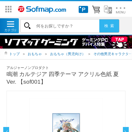
トップ
＞
おもちゃ
＞
おもちゃ（男児向け）
＞
その他男児キャラクタ
アルジャーノンプロダクト
鳴潮 カルテジア 四季テーマ アクリル色紙 夏
Ver. 【sof001】