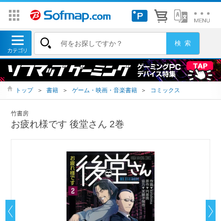
トップ
＞
書籍
＞
ゲーム・映画・音楽書籍
＞
コミックス
竹書房
お疲れ様です 後堂さん 2巻