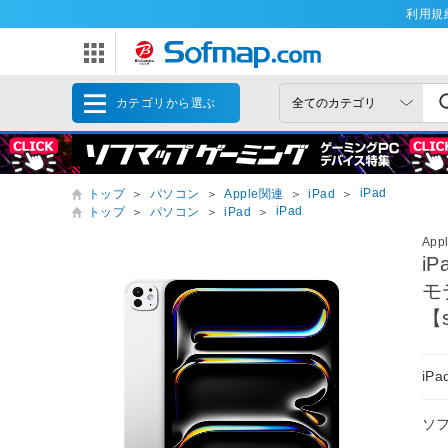
利用規
カテゴリから選ぶ
iPad
トップ
＞
パソコン
＞
Apple関連
＞
iPad
＞
iPad
トップ
＞
パソコン
＞
iPad
＞
App
i
モ
【s
iP
ソ