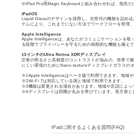
やiPad Pro用Magic Keyboardと組み合わせれ
iPadOS
Liquid Glassのデザインを採用し、次世代の機能を
テムにより、これまでにない方法でワークフローを管理
Apple Intelligence
Apple Intelligenceは、あなたがコミュニケ
る段階でプライバシーを守るための画期的な機能も備えて
13インチのUltra Retina XDRディスプレイ
圧巻の明るさと高精度のコントラストが強みの、世界で最も進化
にくい環境のためにNano-textureディスプレイガラス
※1Apple Intelligenceはベータ版で利用でき
※2Wi-Fi 7は対応している国と地域で利用できます。
※3機能は変更される場合があります。地域や言語によっ
※4ディスプレイは四隅が丸みを帯びています。長方形として
iPadに関するよくある質問(FAQ)