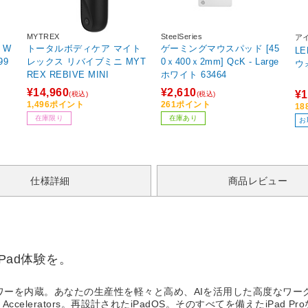
MYTREX
SteelSeries
ア
 W
トータルボディケア マイト
ゲーミングマウスパッド [45
L
レックス リバイブミニ MYT
0ｘ400ｘ2mm] QcK - Large
ウ
REX REBIVE MINI
ホワイト 63464
¥14,960
¥2,610
¥1
(税込)
(税込)
1,496ポイント
261ポイント
1
在庫限り
在庫あり
お
仕様詳細
商品レビュー
Pad体験を。
。
ワーを内蔵。あなたの生産性を軽々と高め、AIを活用した高度なワークフロー
Accelerators。再設計されたiPadOS。そのすべてを備えたiPad Pr