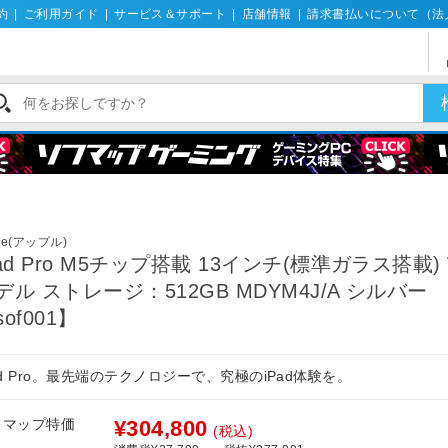
約
|
ご利用ガイド
|
サービス＆サポート
|
店舗情報
|
請求書払いについて（法
le(アップル)
Pad Pro M5チップ搭載 13インチ(標準ガラス搭載) W
デル ストレージ：512GB MDYM4J/A シルバー
of001】
ad Pro。最先端のテクノロジーで、究極のiPad体験を。
フマップ特価
¥304,800
(税込)