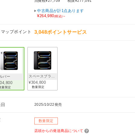
消費税¥27,709
税抜¥277,091
中古商品が計1点あります
¥264,980
(税込)～
フマップポイント
3,048ポイントサービス
スペースブラック
ルバー
¥304,800
04,800
数量限定
数量限定
売日
2025/10/22発売
庫
数量限定
店頭からの発送商品について