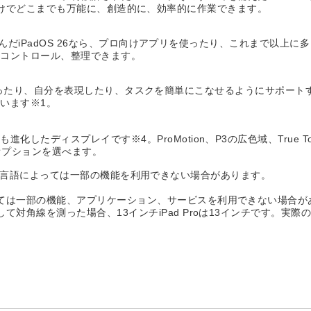
ば、指先だけでどこまでも万能に、創造的に、効率的に作業できます。
詰め込んだiPadOS 26なら、プロ向けアプリを使ったり、これまで以
、コントロール、整理できます。
ーションを取ったり、自分を表現したり、タスクを簡単にこなせるようにサ
います※1。
したディスプレイです※4。ProMotion、P3の広色域、True T
のオプションを選べます。
ます。地域や言語によっては一部の機能を利用できない場合があります。
ては一部の機能、アプリケーション、サービスを利用できない場合が
対角線を測った場合、13インチiPad Proは13インチです。実