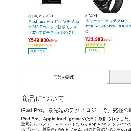
XIAOMI
Apple(アップル)
スマートウォッチ Xiaomi
MacBook Pro 14インチ App
atch S4 Rainbow BHR9199
le M5 Proチップ搭載モデル
GL
[2026年春モデル/SSD 2TB/
メモリ24GB/18コアCPUと2
¥21,980
¥549,800
(税込)
(税込)
0コアGPU] シルバー MGDP
220ポイント
5,498ポイント
4J/A
在庫あり
お取り寄せ
商品の詳細
商品について
iPad Pro。最先端のテクノロジーで、究極のi
iPad Pro。Apple Intelligenceのために設計されました
驚異的なパフォーマンスをもたらすApple M5チップのパ
スプレイ。超高速のWi-Fi 7※2。AIの作業のためのNeural 