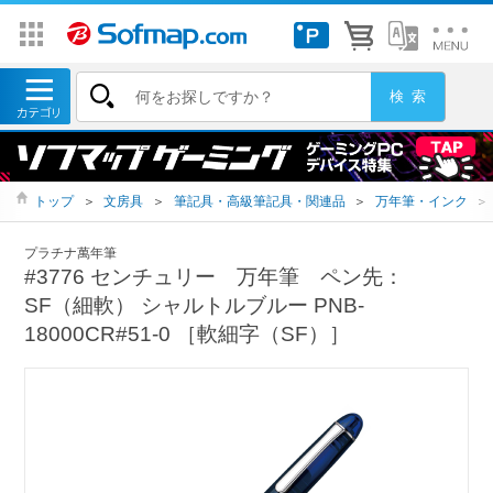
トップ
＞
文房具
＞
筆記具・高級筆記具・関連品
＞
万年筆・インク
＞
プラチナ萬年筆
#3776 センチュリー 万年筆 ペン先：
SF（細軟） シャルトルブルー PNB-
18000CR#51-0 ［軟細字（SF）］