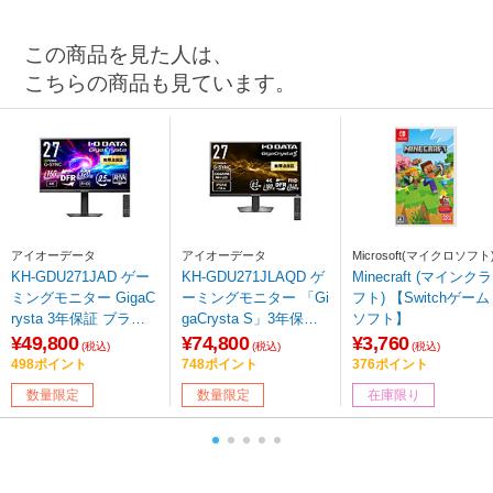
この商品を見た人は、
こちらの商品も見ています。
アイオーデータ
アイオーデータ
Microsoft(マイクロソフト
KH-GDU271JAD ゲー
KH-GDU271JLAQD ゲ
Minecraft (マインクラ
ミングモニター GigaC
ーミングモニター 「Gi
フト) 【Switchゲーム
rysta 3年保証 ブラッ
gaCrysta S」3年保証
ソフト】
ク ［27型 /4K(3840×2
ブラック ［27型 /4K(3
¥49,800
¥74,800
¥3,760
(税込)
(税込)
(税込)
160） /ワイド /320H
840×2160） /ワイド /3
498ポイント
748ポイント
376ポイント
z］
60Hz］ 【sof001】
数量限定
数量限定
在庫限り