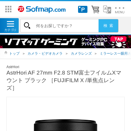
トップ
＞
カメラ・ビデオカメラ
＞
カメラレンズ
＞
ミラーレス一眼用
AstrHori
AstrHori AF 27mm F2.8 STM富士フイルムXマ
ウント ブラック ［FUJIFILM X /単焦点レン
ズ］