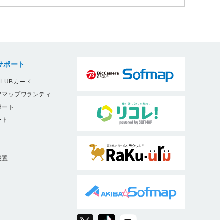
サポート
LUBカード
フマップワランティ
ポート
ート
ト
9
設置