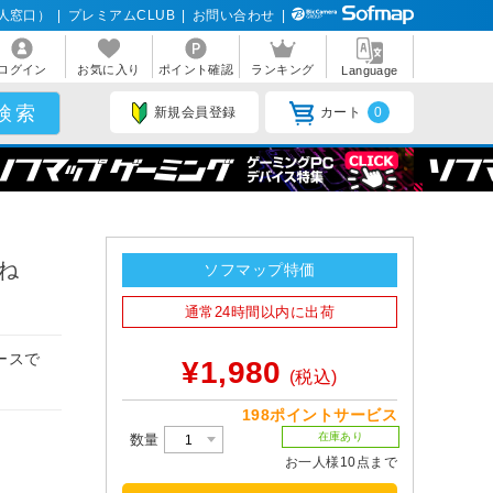
人窓口）
|
プレミアムCLUB
|
お問い合わせ
|
ログイン
お気に入り
ポイント確認
ランキング
Language
新規会員登録
カート
0
むね
ソフマップ特価
通常24時間以内に出荷
ースで
¥1,980
(税込)
198ポイントサービス
在庫あり
数量
お一人様10点まで