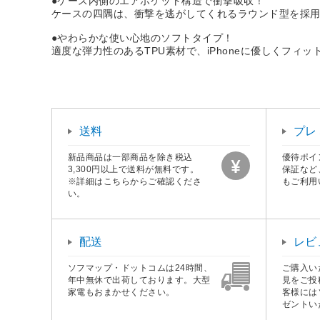
●ケース内側のエアポケット構造で衝撃吸収！
ケースの四隅は、衝撃を逃がしてくれるラウンド型を採用
●やわらかな使い心地のソフトタイプ！
適度な弾力性のあるTPU素材で、iPhoneに優しくフィ
送料
プレ
新品商品は一部商品を除き税込
優待ポイ
3,300円以上で送料が無料です。
保証など
※詳細はこちらからご確認くださ
もご利用
い。
配送
レビ
ソフマップ・ドットコムは24時間、
ご購入い
年中無休で出荷しております。大型
見をご投
家電もおまかせください。
客様には
ゼントい