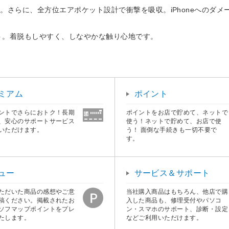
。さらに、全方位エアポケット設計で衝撃を吸収。iPhoneへのダメ
ット。着脱もしやすく、しなやかな触り心地です。
ミアム
ポイント
ントでさらにおトク！長期
ポイントをお店で貯めて、ネットで
、安心のサポートサービス
使う！ネットで貯めて、お店で使
いただけます。
う！ 面倒な手続きも一切不要で
す。
ュー
サービス＆サポート
ただいた商品の感想やご意
当社購入商品はもちろん、他店で購
稿ください。掲載されたお
入した商品も、修理受付やパソコ
ソフマップポイントをプレ
ン・スマホのサポート、診断・設定
たします。
などご利用いただけます。