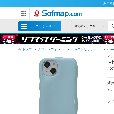
利用規
カテゴリから選ぶ
トップ
＞
スマートフォン
＞
iPhoneアクセサリー
＞
iPhon
イン
i
18
溶
す
ソ