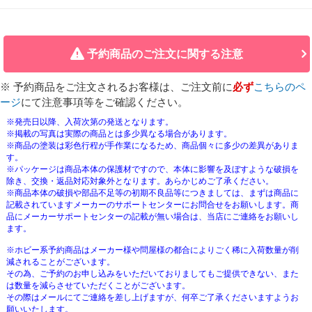
予約商品のご注文に関する注意
※ 予約商品をご注文されるお客様は、ご注文前に
必ず
こちらのペ
ージ
にて注意事項等をご確認ください。
※発売日以降、入荷次第の発送となります。
※掲載の写真は実際の商品とは多少異なる場合があります。
※商品の塗装は彩色行程が手作業になるため、商品個々に多少の差異がありま
す。
※パッケージは商品本体の保護材ですので、本体に影響を及ぼすような破損を
除き、交換・返品対応対象外となります。あらかじめご了承ください。
※商品本体の破損や部品不足等の初期不良品等につきましては、まずは商品に
記載されていますメーカーのサポートセンターにお問合せをお願いします。商
品にメーカーサポートセンターの記載が無い場合は、当店にご連絡をお願いし
ます。
※ホビー系予約商品はメーカー様や問屋様の都合によりごく稀に入荷数量が削
減されることがございます。
その為、ご予約のお申し込みをいただいておりましてもご提供できない、また
は数量を減らさせていただくことがございます。
その際はメールにてご連絡を差し上げますが、何卒ご了承くださいますようお
願いいたします。