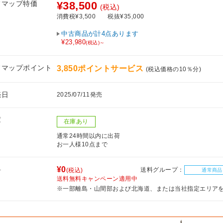
フマップ特価
¥38,500
(税込)
消費税¥3,500
税抜¥35,000
中古商品が計4点あります
¥23,980
(税込)～
フマップポイント
3,850ポイントサービス
(税込価格の10％分)
売日
2025/07/11発売
庫
在庫あり
通常24時間以内に出荷
お一人様10点まで
料
¥0
送料グループ：
(税込)
通常商品
送料無料キャンペーン適用中
※一部離島・山間部および北海道、または当社指定エリア