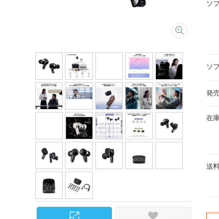
ソ
ソ
発
在
送