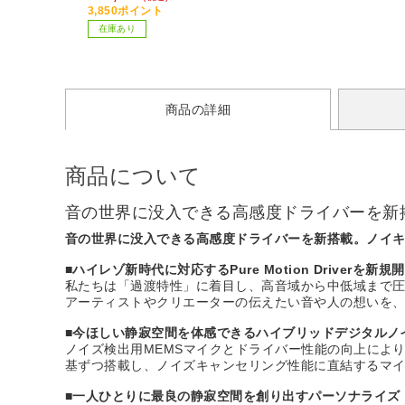
h対応 /USB］
3,850ポイント
在庫あり
商品の詳細
商品について
音の世界に没入できる高感度ドライバーを新
音の世界に没入できる高感度ドライバーを新搭載。ノイ
■ハイレゾ新時代に対応するPure Motion Driverを新規
私たちは「過渡特性」に着目し、高音域から中低域まで圧倒的
アーティストやクリエーターの伝えたい音や人の想いを
■今ほしい静寂空間を体感できるハイブリッドデジタルノ
ノイズ検出用MEMSマイクとドライバー性能の向上によ
基ずつ搭載し、ノイズキャンセリング性能に直結するマイ
■一人ひとりに最良の静寂空間を創り出すパーソナライズ