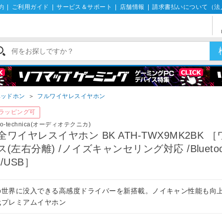
約
|
ご利用ガイド
|
サービス＆サポート
|
店舗情報
|
請求書払いについて（法
ヘッドホン
＞
フルワイヤレスイヤホン
ラッピング可
io-technica(オーディオテクニカ)
全ワイヤレスイヤホン BK ATH-TWX9MK2BK 
ス(左右分離) /ノイズキャンセリング対応 /Bluetoo
 /USB］
の世界に没入できる高感度ドライバーを新搭載。ノイキャン性能も向
代プレミアムイヤホン