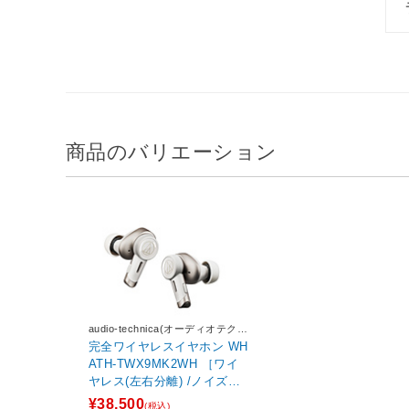
商品のバリエーション
audio-technica(オーディオテクニ
カ)
完全ワイヤレスイヤホン WH
ATH-TWX9MK2WH ［ワイ
ヤレス(左右分離) /ノイズキ
ャンセリング対応 /Bluetoot
¥38,500
(税込)