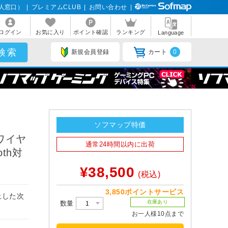
人窓口）
|
プレミアムCLUB
|
お問い合わせ
|
ログイン
お気に入り
ポイント確認
ランキング
Language
新規会員登録
カート
0
ソフマップ特価
［ワイヤ
通常24時間以内に出荷
th対
¥38,500
(税込)
3,850ポイントサービス
上した次
在庫あり
数量
お一人様10点まで