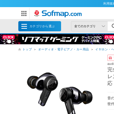
利用規
カテゴリから選ぶ
トップ
＞
オーディオ・電子ピアノ・カー用品
＞
イヤホン・
aud
完
レ
応
音
世