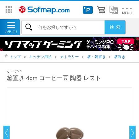
トップ
＞
キッチン用品
＞
カトラリー
＞
箸・箸置き
＞
箸置き
ケーアイ
箸置き 4cm コーヒー豆 陶器 レスト